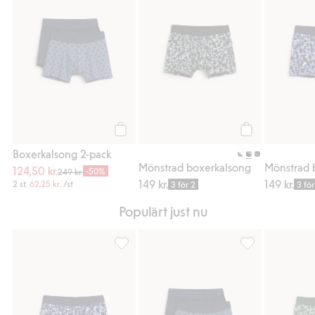
Köp
Köp
Boxerkalsong 2-pack
Mönstrad boxerkalsong
Mönstrad 
124,50 kr.
-50%
249 kr.
149 kr.
149 kr.
2 st.
62,25 kr.
/st
3 för 2
3 för
Populärt just nu
Mönstrad boxerkalsong, Lägg till i favorite
Boxerkalsong 2-p