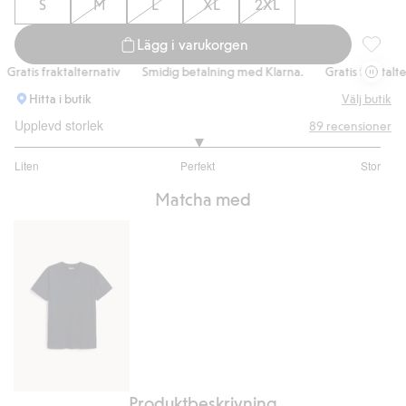
S
M
L
XL
2XL
Lägg i varukorgen
Mönstra
ratis fraktalternativ
Smidig betalning med Klarna.
Gratis fraktaltern
Hitta i butik
Välj butik
Upplevd storlek
89
recensioner
3
Liten
Perfekt
Stor
utav
Baserat
5
Matcha med
på
64
betyg
Produktbeskrivning
Regular