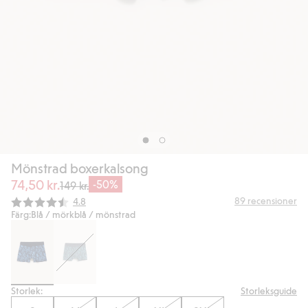
Mönstrad boxerkalsong
74,50 kr.
-50%
149 kr.
Snittbetyg:
89
recensioner
4.8
Färg:
Blå / mörkblå / mönstrad
Storlek:
Storleksguide