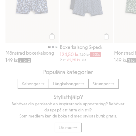
Köp
Köp
Boxerkalsong 2-pack
Mönstrad boxerkalsong
Mönstrad 
124,50 kr.
-50%
249 kr.
149 kr.
149 kr.
2 st.
62,25 kr.
/st
3 för 2
3 för
Populära kategorier
Kalsonger
Långkalsonger
Strumpor
Stylisthjälp?
Behöver din garderob en inspirerande uppdatering? Behöver
du tips på att hitta din stil?
Som medlem kan du boka tid med stylist i butik gratis.
Läs mer