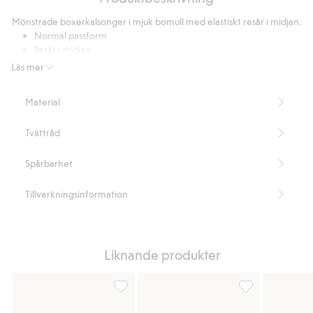
t-
Mönstrade boxerkalsonger i mjuk bomull med elastiskt resår i midjan.
shirt
Normal passform
i
Resår i midjan
bomull
Sidosöm 27 cm i storlek M
Läs mer
Artikelnummer
:
231837
Material
Tvättråd
Spårbarhet
Tillverkningsinformation
Liknande produkter
Boxerkalsong 2-pack, Lägg till i favoriter
Mönstrad boxerka