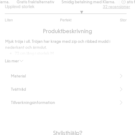
rna.
Gratis fraktalternativ
Smidig betalning med Klarna.
Gratis fr
Upplevd storlek
32
recensioner
3.518518518518519
Liten
Perfekt
Stor
utav
Baserat
5
Produktbeskrivning
på
27
Mjuk tröja i ull. Tröjan har krage med zip och ribbad mudd i
betyg
nederkant och ärmslut.
72 cm lång i storlek M
Innehåller 100% certifierad ull.
Läs mer
Artikelnummer
:
362913
RWS Certified Wool Blend
Material
Tvättråd
Tillverkningsinformation
Stylisthjälp?