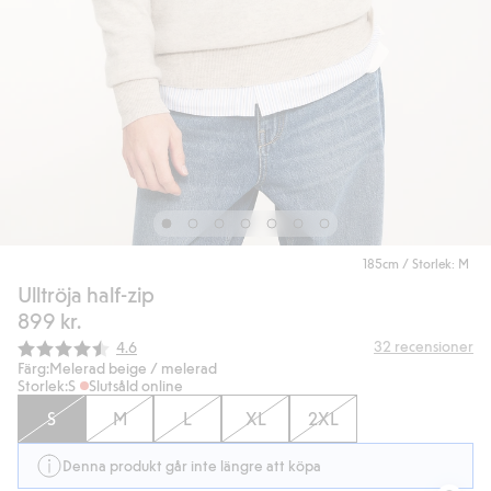
185cm / Storlek: M
Ulltröja half-zip
899 kr.
Snittbetyg:
32
recensioner
4.6
Färg:
Melerad beige / melerad
Storlek:
S
Slutsåld online
S
M
L
XL
2XL
Denna produkt går inte längre att köpa