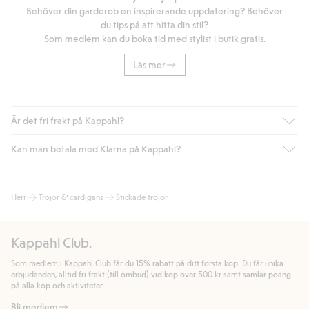
Behöver din garderob en inspirerande uppdatering? Behöver
du tips på att hitta din stil?
Som medlem kan du boka tid med stylist i butik gratis.
Läs mer
Är det fri frakt på Kappahl?
Kan man betala med Klarna på Kappahl?
Är du medlem i Kappahl Club har du alltid gratis frakt till butik
eller om du handlar för över 500kr med leverans till ombud
eller paketbox (gäller ej hemleverans). Frakten tas bort per
Ja, i samarbete med Klarna erbjuder vi smidig betalning med
Herr
Tröjor & cardigans
Stickade tröjor
automatik efter du loggat in och identifierats som medlem.
bland annat faktura och swish men även andra betalningssätt.
Genom att lämna information i kassan godkänner du Klarnas
Annars kostar frakten 39kr för ombudsleverans eller paketskåp
villkor. Genom att klicka på "Slutför köp" godkänner du Kappahls
(Instabox) och 59kr vid hemleverans oavsett hur mycket du
Kappahl Club.
allmänna villkor.
Läs mer om Klarnas betalningsvillkor
(extern
handlar för.
länk).
Som medlem i Kappahl Club får du 15% rabatt på ditt första köp. Du får unika
Läs mer
Läs mer
erbjudanden, alltid fri frakt (till ombud) vid köp över 500 kr samt samlar poäng
på alla köp och aktiviteter.
Bli medlem