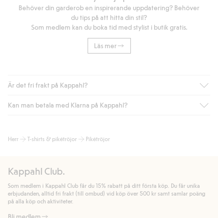
Behöver din garderob en inspirerande uppdatering? Behöver
du tips på att hitta din stil?
Som medlem kan du boka tid med stylist i butik gratis.
Läs mer
Är det fri frakt på Kappahl?
Kan man betala med Klarna på Kappahl?
Är du medlem i Kappahl Club har du alltid gratis frakt till butik
eller om du handlar för över 500kr med leverans till ombud
eller paketbox (gäller ej hemleverans). Frakten tas bort per
Ja, i samarbete med Klarna erbjuder vi smidig betalning med
Herr
T-shirts & pikétröjor
Pikétröjor
automatik efter du loggat in och identifierats som medlem.
bland annat faktura och swish men även andra betalningssätt.
Genom att lämna information i kassan godkänner du Klarnas
Annars kostar frakten 39kr för ombudsleverans eller paketskåp
villkor. Genom att klicka på "Slutför köp" godkänner du Kappahls
(Instabox) och 59kr vid hemleverans oavsett hur mycket du
Kappahl Club.
allmänna villkor.
Läs mer om Klarnas betalningsvillkor
(extern
handlar för.
länk).
Som medlem i Kappahl Club får du 15% rabatt på ditt första köp. Du får unika
Läs mer
Läs mer
erbjudanden, alltid fri frakt (till ombud) vid köp över 500 kr samt samlar poäng
på alla köp och aktiviteter.
Bli medlem