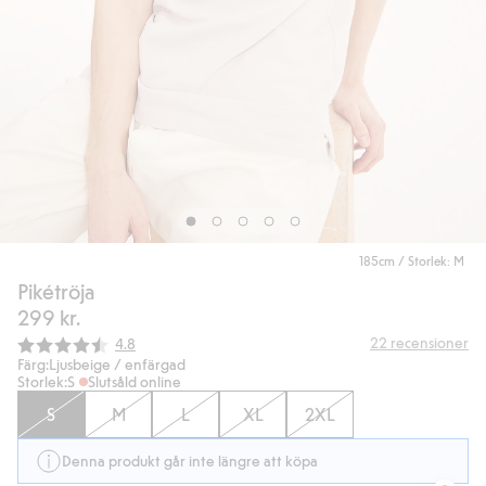
185cm / Storlek: M
Pikétröja
299 kr.
Snittbetyg:
22
recensioner
4.8
Färg:
Ljusbeige / enfärgad
Storlek:
S
Slutsåld online
S
M
L
XL
2XL
Denna produkt går inte längre att köpa