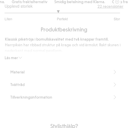
.
Gratis fraktalternativ
Smidig betalning med Klarna.
Gratis frak
Upplevd storlek
22
recensioner
2.846153846153846
Liten
Perfekt
Stor
utav
Baserat
5
Produktbeskrivning
på
13
Klassisk pikétröja i bomullskavalitet med två knappar framtill.
betyg
Herrpikén har ribbad struktur på krage och vid ärmslut. Rakt skuren i
nederkant med normal passform.
Normal passform
Läs mer
Längd 72 cm i storlek M
Innehåller 100% organic in-conversion bomull
Material
Artikelnummer
:
422543
Organic cotton In-conversion- GOTS
Tvättråd
Tillverkningsinformation
Stylisthjälp?