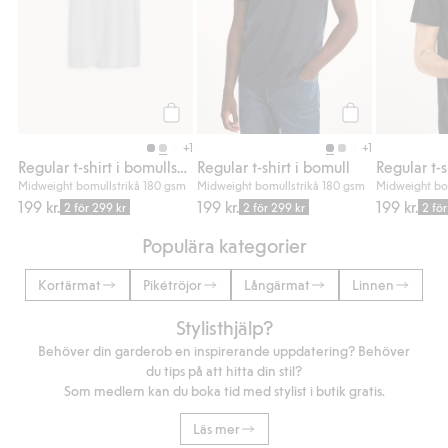
Köp
Köp
+1
+1
Regular t-shirt i bomullsmix
Regular t-shirt i bomull
Regular t-s
Midweight bomullstrikå 180 gsm
Midweight bomullstrikå 180 gsm
Midweight bo
199 kr.
199 kr.
199 kr.
2 för 299 kr
2 för 299 kr
2 fö
Populära kategorier
Kortärmat
Pikétröjor
Långärmat
Linnen
Stylisthjälp?
Behöver din garderob en inspirerande uppdatering? Behöver
du tips på att hitta din stil?
Som medlem kan du boka tid med stylist i butik gratis.
Läs mer