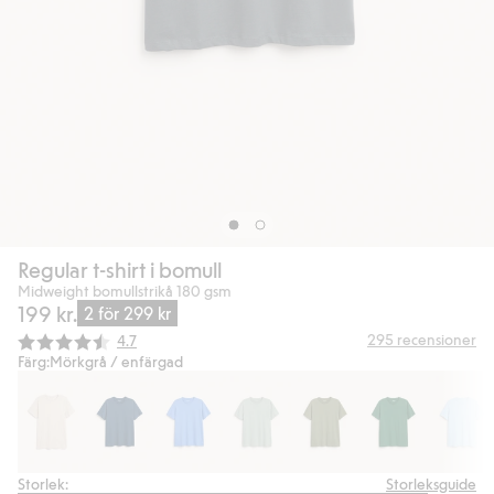
Regular t-shirt i bomull
Midweight bomullstrikå 180 gsm
199 kr.
2 för 299 kr
Snittbetyg:
295
recensioner
4.7
Färg:
Mörkgrå / enfärgad
Storlek:
Storleksguide