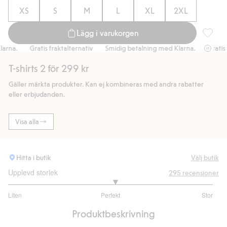
XS
S
M
L
XL
2XL
Lägg i varukorgen
Regular 
na.
Gratis fraktalternativ
Smidig betalning med Klarna.
Gratis fr
T-shirts 2 för 299 kr
Gäller märkta produkter. Kan ej kombineras med andra rabatter
eller erbjudanden.
Visa alla
Hitta i butik
Välj butik
Upplevd storlek
295
recensioner
3.087719298245614
Liten
Perfekt
Stor
utav
Baserat
5
Produktbeskrivning
på