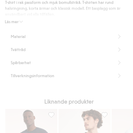
228
T-shirt i rak passform och mjuk bomullstrikå. T-shirten har rund
betyg
halsringning, korta ärmar och klassisk modell. Ett basplagg som är
användbart vid alla tillfällen.
Rak passform
Läs mer
Rund halsringning
Kort ärm
Material
Midweight 180 gsm
Längd 74 cm i storlek M
Tvättråd
Innehåller 100% organic in-conversion bomull
Artikelnummer
:
926485
Spårbarhet
Organic cotton In-conversion- GOTS
Tillverkningsinformation
Liknande produkter
Regular t-shirt i bomull, Lägg till i favoriter
Regular t-shirt i