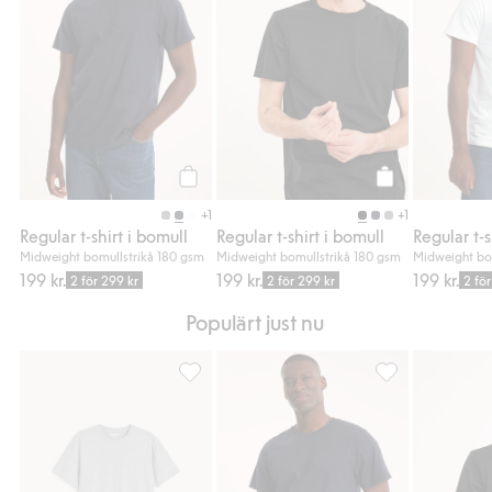
Köp
Köp
+1
+1
Regular t-shirt i bomull
Regular t-shirt i bomull
Regular t-s
Midweight bomullstrikå 180 gsm
Midweight bomullstrikå 180 gsm
Midweight bo
199 kr.
199 kr.
199 kr.
2 för 299 kr
2 för 299 kr
2 fö
Populärt just nu
Regular t-shirt i bomullsmix, Lägg till i favo
Regular t-shirt i