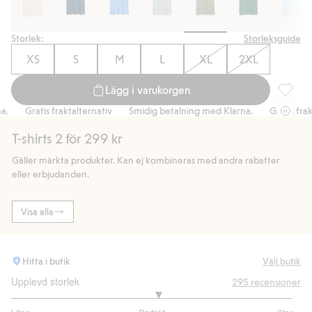
Storlek:
Storleksguide
XS
S
M
L
XL
2XL
Lägg i varukorgen
Regular 
Gratis fraktalternativ
Smidig betalning med Klarna.
Gratis fraktal
T-shirts 2 för 299 kr
Gäller märkta produkter. Kan ej kombineras med andra rabatter
eller erbjudanden.
Visa alla
Hitta i butik
Välj butik
Upplevd storlek
295
recensioner
3.087719298245614