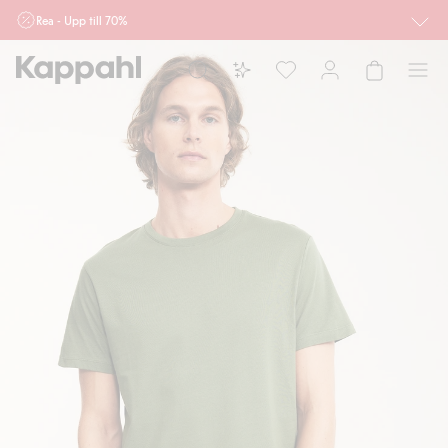
Rea - Upp till 70%
Röda priser gäller. Kan ej kombineras med andra rabatter eller erbjudanden.
Priser och produkter kan variera online och i butiker.
Dam
Herr
Barn
Baby
Newbie