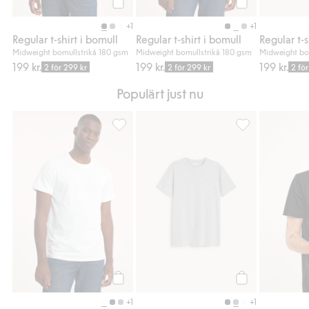
Köp
Köp
+1
+1
Regular t-shirt i bomull
Regular t-shirt i bomull
Midweight bomullstrikå 180 gsm
Midweight bomullstrikå 180 gsm
Midweight bo
199 kr.
199 kr.
199 kr.
2 för 299 kr
2 för 299 kr
2 fö
Populärt just nu
Regular t-shirt i bomull, Lägg till i favoriter
Regular t-shirt i
Köp
Köp
+1
+1