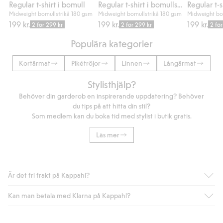
Regular t-shirt i bomull
Regular t-shirt i bomullsmix
Regular t-s
Midweight bomullstrikå 180 gsm
Midweight bomullstrikå 180 gsm
Midweight bo
199 kr.
199 kr.
199 kr.
2 för 299 kr
2 för 299 kr
2 fö
Populära kategorier
Kortärmat
Pikétröjor
Linnen
Långärmat
Stylisthjälp?
Behöver din garderob en inspirerande uppdatering? Behöver
du tips på att hitta din stil?
Som medlem kan du boka tid med stylist i butik gratis.
Läs mer
Är det fri frakt på Kappahl?
Kan man betala med Klarna på Kappahl?
Är du medlem i Kappahl Club har du alltid gratis frakt till butik
eller om du handlar för över 500kr med leverans till ombud
eller paketbox (gäller ej hemleverans). Frakten tas bort per
Ja, i samarbete med Klarna erbjuder vi smidig betalning med