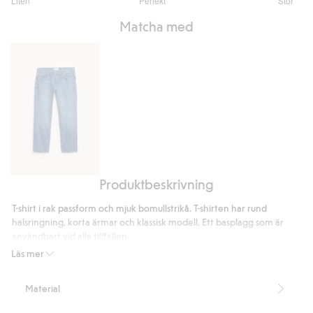
Liten
Perfekt
Stor
utav
Baserat
5
Matcha med
på
228
betyg
Produktbeskrivning
Regular
jeans
T-shirt i rak passform och mjuk bomullstrikå. T-shirten har rund
halsringning, korta ärmar och klassisk modell. Ett basplagg som är
användbart vid alla tillfällen.
Rak passform
Läs mer
Rund halsringning
Kort ärm
Material
Midweight 180 gsm
Längd 74 cm i storlek M