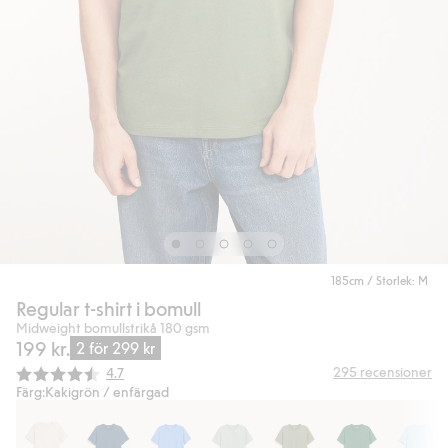
185cm / Storlek: M
Regular t-shirt i bomull
Midweight bomullstrikå 180 gsm
199 kr.
2 för 299 kr
Snittbetyg:
295
recensioner
4.7
Färg:
Kakigrön / enfärgad