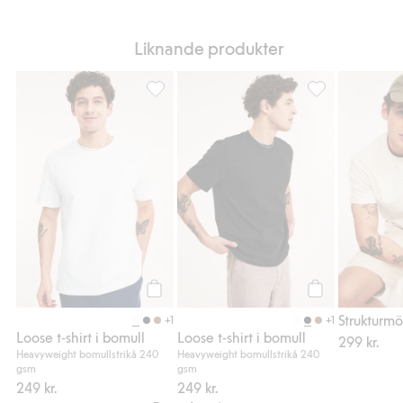
Liknande produkter
Loose t-shirt i bomull, Lägg till i favoriter
Loose t-shirt i b
Köp
Köp
+1
+1
Loose t-shirt i bomull
Loose t-shirt i bomull
299 kr.
Heavyweight bomullstrikå 240
Heavyweight bomullstrikå 240
gsm
gsm
249 kr.
249 kr.