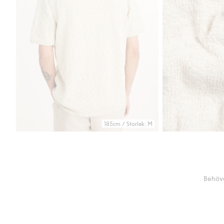
185cm / Storlek: M
Behöve