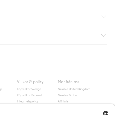
äller ej hemleverans). Frakten tas bort per automatik efter du
 information i kassan godkänner du Klarnas villkor. Genom att
Villkor & policy
Mer från oss
up
Köpvillkor Sverige
Newbie United Kingdom
Köpvillkor Danmark
Newbie Global
Integritetspolicy
Affiliate
Cookiepolicy
Studentrabatt
Villkor #YesKappahl