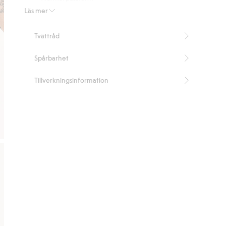
Längd 69 cm i storlek M.
Läs mer
Artikelnummer
:
432153
Tvättråd
Spårbarhet
Tillverkningsinformation