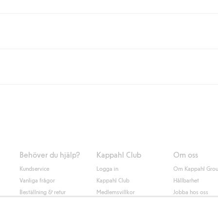
eller om du handlar för över 500kr med leverans till ombud eller paketbox (g
Instabox) och 59kr vid hemleverans oavsett hur mycket du handlar för.
nd annat faktura och swish men även andra betalningssätt. Genom att lämna
s mer om Klarnas betalningsvillkor
(extern länk).
Behöver du hjälp?
Kappahl Club
Om oss
Kundservice
Logga in
Om Kappahl Gro
Vanliga frågor
Kappahl Club
Hållbarhet
Beställning & retur
Medlemsvillkor
Jobba hos oss
Kontakta oss
Press & nyheter
Hitta butik
Tillgänglighet