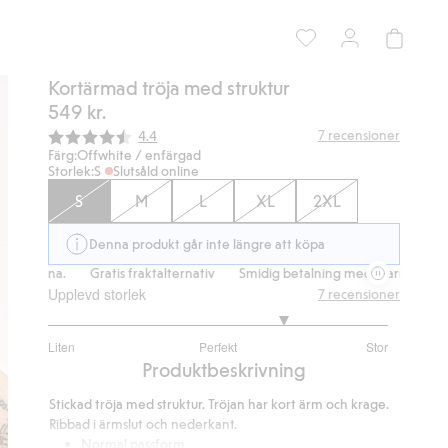
Kortärmad tröja med struktur
549 kr.
Snittbetyg:
7
recensioner
4.4
Färg:
Offwhite / enfärgad
Storlek:
S
Slutsåld online
S
M
L
XL
2XL
Denna produkt går inte längre att köpa
arna.
Gratis fraktalternativ
Smidig betalning med Klarna.
Gratis 
Upplevd storlek
7
recensioner
3.8
Liten
Perfekt
Stor
utav
Baserat
Produktbeskrivning
5
på
Stickad tröja med struktur. Tröjan har kort ärm och krage.
5
Ribbad i ärmslut och nederkant.
betyg
Normal passform