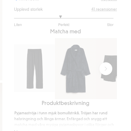
Upplevd storlek
41
recensioner
2.866666666666667
Liten
Perfekt
Stor
utav
Baserat
Matcha med
5
på
30
betyg
Pyjamasbyxa
Produktbeskrivning
Morgonrock
Boxerkalsong
i
extra
Pyjamaströja i tunn mjuk bomullstrikå. Tröjan har rund
fleece
long
halsringning och långa ärmar. Enfärgad och snygg att
2-
matcha med våra mysiga pyjamasbyxor i olika förger och
mönster.
pack