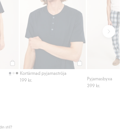
Köp
Köp
Kortärmad pyjamaströja
Pyjamasbyxa
199 kr.
399 kr.
n stil?