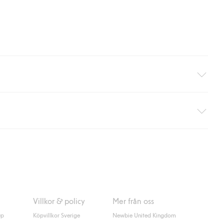
äller ej hemleverans). Frakten tas bort per automatik efter du
 information i kassan godkänner du Klarnas villkor. Genom att
Villkor & policy
Mer från oss
up
Köpvillkor Sverige
Newbie United Kingdom