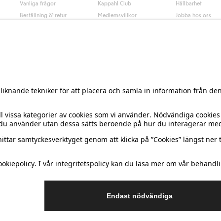
Vanliga frågor
Kappahl Club
Hållbarhet
Beställning & retur
Medlemsvillkor
Jobba hos oss
Kontakta oss
Press & nyheter
Hitta butik
Tillgänglighet
Presentkortssaldo
Personal styling
Ångra ditt köp