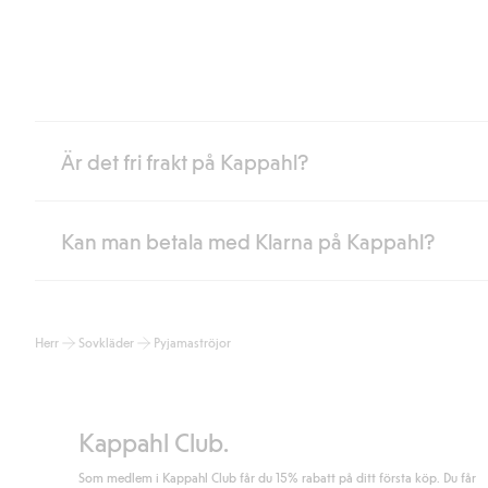
Är det fri frakt på Kappahl?
Kan man betala med Klarna på Kappahl?
Är du medlem i Kappahl Club har du alltid gratis frakt till butik 
loggat in och identifierats som medlem.
Annars kostar frakten 39kr för ombudsleverans eller paketskåp (
Ja, i samarbete med Klarna erbjuder vi smidig betalning med bla
Läs mer
Herr
Sovkläder
Pyjamaströjor
klicka på "Slutför köp" godkänner du Kappahls allmänna villkor.
Lä
Läs mer
Kappahl Club.
Som medlem i Kappahl Club får du 15% rabatt på ditt första köp. Du får