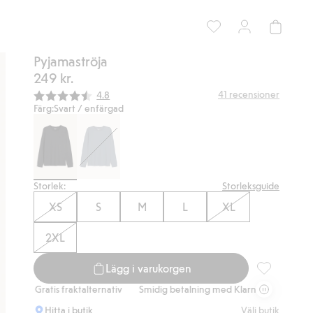
Pyjamaströja
249 kr.
Snittbetyg:
41
recensioner
4.8
Färg:
Svart / enfärgad
Storlek:
Storleksguide
XS
S
M
L
XL
2XL
Lägg i varukorgen
Pyjamaströja,
Gratis fraktalternativ
Smidig betalning med Klarna.
Gratis fraktalte
Hitta i butik
Välj butik