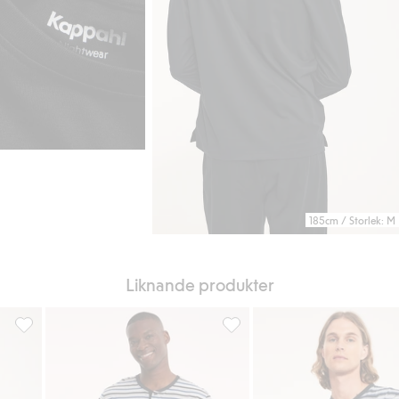
185cm / Storlek: M
Liknande produkter
Kortärmad pyjamaströja, Lägg till i favoriter
Pyjamaströja, Lägg till i favori