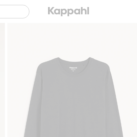
Gratis fraktalternativ
Smidig betalning med Klarna.