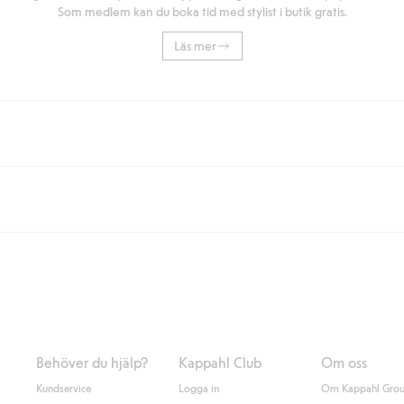
Som medlem kan du boka tid med stylist i butik gratis.
Läs mer
eller om du handlar för över 500kr med leverans till ombud eller paketbox (g
Instabox) och 59kr vid hemleverans oavsett hur mycket du handlar för.
nd annat faktura och swish men även andra betalningssätt. Genom att lämna
s mer om Klarnas betalningsvillkor
(extern länk).
Behöver du hjälp?
Kappahl Club
Om oss
Kundservice
Logga in
Om Kappahl Gro