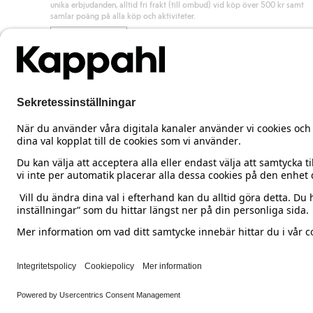
unika erbjudanden, alltid fri frakt (till ombud) vid köp över 500 kr samt
samlar poäng på alla köp och aktiviteter.
Bli medlem
Sweden
Ändra land
Cookies