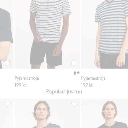
Köp
Köp
Pyjamaströja
Pyjamaströja
199 kr.
199 kr.
Populärt just nu
r
Pyjamasbyxa, Lägg till i favoriter
Pyjamaströja, Lägg till i favori