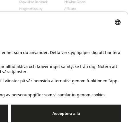
Köpvillkor Danmark
Newbie Global
Integritetspolicy
Affiliate
Cookiepolicy
Studentrabatt
Villkor #YesKappahl
#YesNewbie