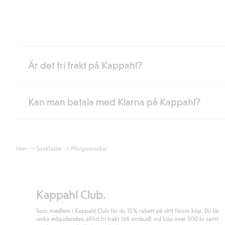
Är det fri frakt på Kappahl?
Kan man betala med Klarna på Kappahl?
Är du medlem i Kappahl Club har du alltid gratis frakt till butik 
loggat in och identifierats som medlem.
Annars kostar frakten 39kr för ombudsleverans eller paketskåp (
Ja, i samarbete med Klarna erbjuder vi smidig betalning med bla
Läs mer
Herr
Sovkläder
Morgonrockar
klicka på "Slutför köp" godkänner du Kappahls allmänna villkor.
Lä
Läs mer
Kappahl Club.
Som medlem i Kappahl Club får du 15% rabatt på ditt första köp. Du får
unika erbjudanden, alltid fri frakt (till ombud) vid köp över 500 kr samt