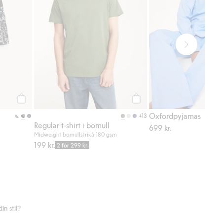
Köp
Köp
Oxfordpyjamas
+13
Regular t-shirt i bomull
699 kr.
Midweight bomullstrikå 180 gsm
199 kr.
2 för 299 kr
n stil?