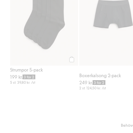
Köp
Strumpor 5-pack
Boxerkalsong 2-pack
199 kr.
3 för 2
249 kr.
5 st.
39,80 kr.
/st
3 för 2
2 st.
124,50 kr.
/st
Behöve