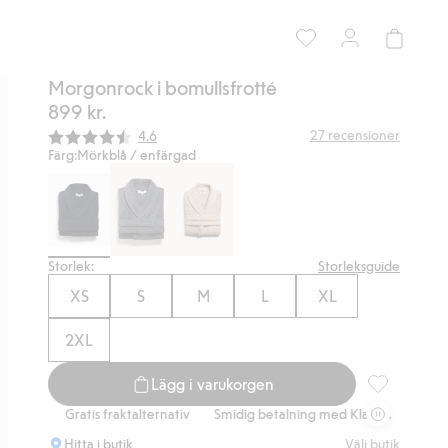
Morgonrock i bomullsfrotté
899 kr.
Snittbetyg:
27
recensioner
4.6
Färg:
Mörkblå / enfärgad
Storlek:
Storleksguide
XS
S
M
L
XL
2XL
Lägg i varukorgen
Morgonrock i
Gratis fraktalternativ
Smidig betalning med Klarna.
Gratis frakta
Hitta i butik
Välj butik