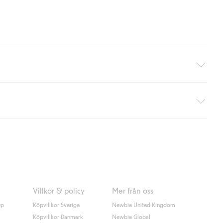
äller ej hemleverans). Frakten tas bort per automatik efter du
 information i kassan godkänner du Klarnas villkor. Genom att
Villkor & policy
Mer från oss
up
Köpvillkor Sverige
Newbie United Kingdom
Köpvillkor Danmark
Newbie Global