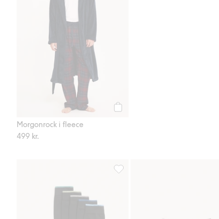
Köp
Morgonrock i fleece
499 kr.
Strumpor 5-pack, Lägg till i favor