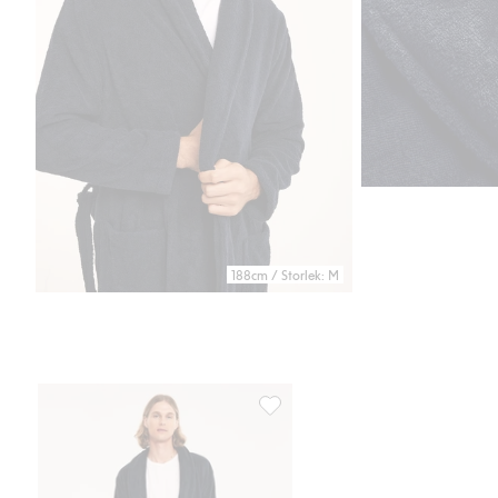
188cm / Storlek: M
Morgonrock i fleece, Lägg till i f