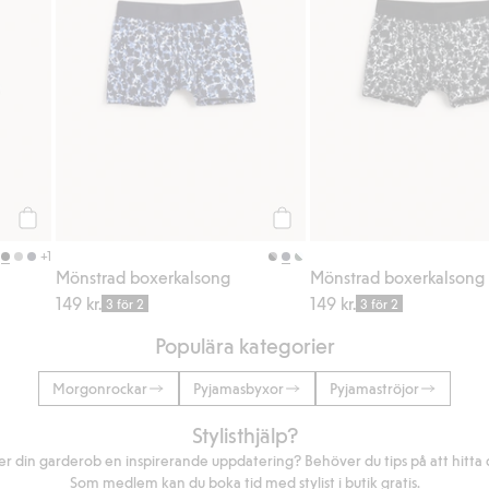
Köp
Köp
+1
Mönstrad boxerkalsong
Mönstrad boxerkalsong
149 kr.
149 kr.
3 för 2
3 för 2
Populära kategorier
Morgonrockar
Pyjamasbyxor
Pyjamaströjor
Stylisthjälp?
r din garderob en inspirerande uppdatering? Behöver du tips på att hitta di
Som medlem kan du boka tid med stylist i butik gratis.