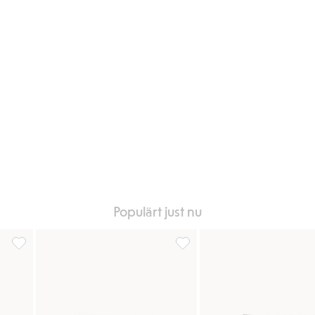
Populärt just nu
iter
Boxerkalsong 2-pack, Lägg till i favoriter
Mönstrad boxerkalsong, Lägg ti