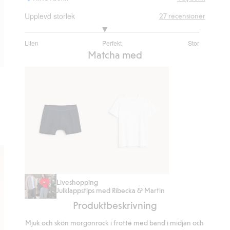
Upplevd storlek
27
recensioner
2.826086956521739
Liten
Perfekt
Stor
utav
Baserat
Matcha med
5
på
23
betyg
Boxerkalsong
Regular
Liveshopping
Julklappstips med Ribecka & Martin
2-
t-
Produktbeskrivning
pack
shirt
i
Mjuk och skön morgonrock i frotté med band i midjan och
bomull