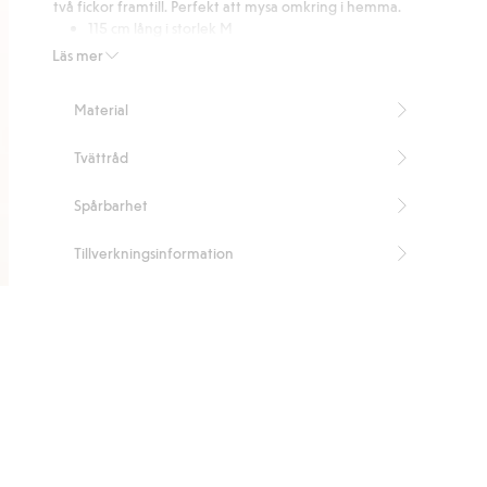
två fickor framtill. Perfekt att mysa omkring i hemma.
115 cm lång i storlek M
Band i midjan
Läs mer
Två fickor framtill
Artikelnummer
:
301739
Material
Tvättråd
Spårbarhet
Tillverkningsinformation