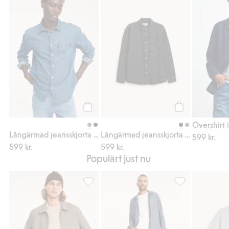
Långärmad jeansskjorta regular fit, Lägg till
Långärmad jeanssk
Köp
Köp
Overshirt 
Långärmad jeansskjorta regular fit
Långärmad jeansskjorta regular fit
599 kr.
599 kr.
599 kr.
Populärt just nu
Jacka, Lägg till i favoriter
Skjorta med fisk