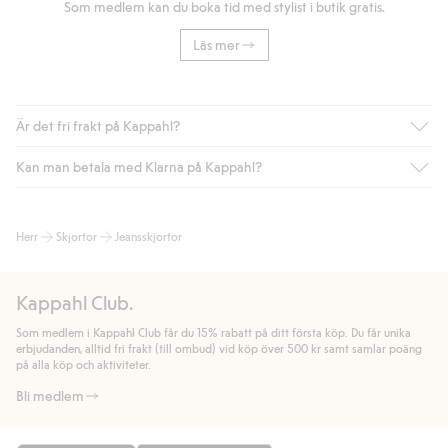
Som medlem kan du boka tid med stylist i butik gratis.
Läs mer
Är det fri frakt på Kappahl?
Kan man betala med Klarna på Kappahl?
Är du medlem i Kappahl Club har du alltid gratis frakt till butik
eller om du handlar för över 500kr med leverans till ombud
eller paketbox (gäller ej hemleverans). Frakten tas bort per
Ja, i samarbete med Klarna erbjuder vi smidig betalning med
Herr
Skjortor
Jeansskjortor
automatik efter du loggat in och identifierats som medlem.
bland annat faktura och swish men även andra betalningssätt.
Genom att lämna information i kassan godkänner du Klarnas
Annars kostar frakten 39kr för ombudsleverans eller paketskåp
villkor. Genom att klicka på "Slutför köp" godkänner du Kappahls
(Instabox) och 59kr vid hemleverans oavsett hur mycket du
Kappahl Club.
allmänna villkor.
Läs mer om Klarnas betalningsvillkor
(extern
handlar för.
länk).
Som medlem i Kappahl Club får du 15% rabatt på ditt första köp. Du får unika
Läs mer
Läs mer
erbjudanden, alltid fri frakt (till ombud) vid köp över 500 kr samt samlar poäng
på alla köp och aktiviteter.
Bli medlem