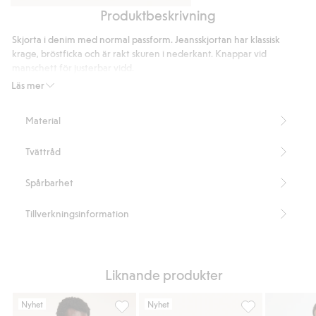
Produktbeskrivning
Regular
Regular
t-
jeans
Skjorta i denim med normal passform. Jeansskjortan har klassisk
shirt
krage, bröstficka och är rakt skuren i nederkant. Knappar vid
i
manschett för justerbar vidd.
bomull
Normal passform
Läs mer
Bröstficka
Längd 78 cm i storlek M
Material
Artikelnummer
:
293365
Tvättråd
Spårbarhet
Tillverkningsinformation
Liknande produkter
Nyhet
Nyhet