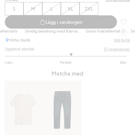
S
M
L
XL
2XL
Lägg i varukorgen
Jeansskj
ernativ
Smidig betalning med Klarna.
Gratis fraktalternativ
Smidi
Hitta i butik
Välj butik
Upplevd storlek
31
recensioner
3.166666666666667
Liten
Perfekt
Stor
utav
Baserat
5
Matcha med
på
24
betyg