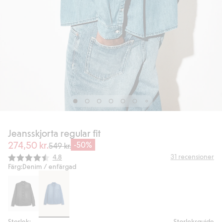
Jeansskjorta regular fit
274,50 kr.
-50%
549 kr.
Snittbetyg:
31
recensioner
4.8
Färg:
Denim / enfärgad
Storlek:
Storleksguide