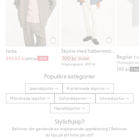
Köp
Köp
Jacka
Skjorta med fiskbensmönster
449,50 kr.
100 kr.
-50%
Outlet
899 kr.
Midweight bo
Ursprungspris: 499 kr.
199 kr.
2 fö
Populära kategorier
Jeansskjortor
Kortärmade skjortor
Mönstrade skjortor
Oxfordskjortor
Linneskjortor
Flanellskjortor
Stylisthjälp?
Behöver din garderob en inspirerande uppdatering? Behöver
du tips på att hitta din stil?