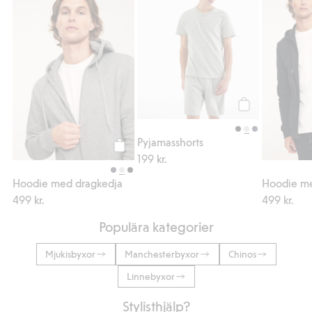
Hoodie med dragkedja, Lägg till i favorite
Pyjamasshorts, Lä
Köp
Pyjamasshorts
199 kr.
Köp
Hoodie med dragkedja
Hoodie me
499 kr.
499 kr.
Populära kategorier
Mjukisbyxor
Manchesterbyxor
Chinos
Linnebyxor
Stylisthjälp?