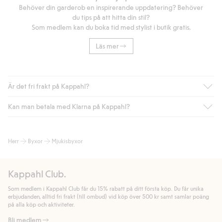
Behöver din garderob en inspirerande uppdatering? Behöver
du tips på att hitta din stil?
Som medlem kan du boka tid med stylist i butik gratis.
Läs mer
Är det fri frakt på Kappahl?
Kan man betala med Klarna på Kappahl?
Är du medlem i Kappahl Club har du alltid gratis frakt till butik
eller om du handlar för över 500kr med leverans till ombud
eller paketbox (gäller ej hemleverans). Frakten tas bort per
Ja, i samarbete med Klarna erbjuder vi smidig betalning med
Herr
Byxor
Mjukisbyxor
automatik efter du loggat in och identifierats som medlem.
bland annat faktura och swish men även andra betalningssätt.
Genom att lämna information i kassan godkänner du Klarnas
Annars kostar frakten 39kr för ombudsleverans eller paketskåp
villkor. Genom att klicka på "Slutför köp" godkänner du Kappahls
(Instabox) och 59kr vid hemleverans oavsett hur mycket du
Kappahl Club.
allmänna villkor.
Läs mer om Klarnas betalningsvillkor
(extern
handlar för.
länk).
Som medlem i Kappahl Club får du 15% rabatt på ditt första köp. Du får unika
Läs mer
Läs mer
erbjudanden, alltid fri frakt (till ombud) vid köp över 500 kr samt samlar poäng
på alla köp och aktiviteter.
Bli medlem