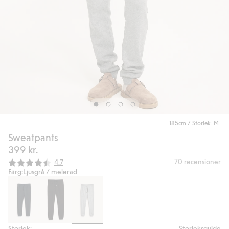
185cm / Storlek: M
Sweatpants
399 kr.
Snittbetyg:
70
recensioner
4.7
Färg:
Ljusgrå / melerad
Storlek:
Storleksguide