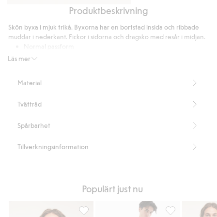
Produktbeskrivning
Hoodie
Loose
med
t-
Skön byxa i mjuk trikå. Byxorna har en bortstad insida och ribbade
dragkedja
shirt
muddar i nederkant. Fickor i sidorna och dragsko med resår i midjan.
i
Normal passform
Innberbenslängd är 78 cm i storlek M
bomull
Läs mer
Artikelnummer
:
845990
Material
Tvättråd
Spårbarhet
Tillverkningsinformation
Populärt just nu