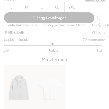
S
M
L
XL
2XL
Lägg i varukorgen
Sweatpa
Gratis fraktalternativ
Smidig betalning med Klarna.
Gratis fraktalt
Hitta i butik
Välj butik
Upplevd storlek
70
recensioner
2.966666666666667
Liten
Perfekt
Stor
utav
Baserat
5
Matcha med
på
60
betyg