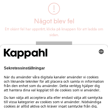
Något blev fel
Ett okänt fel har uppstått, klicka på knappen för att ladda om
sidan.
Ladda om sidan