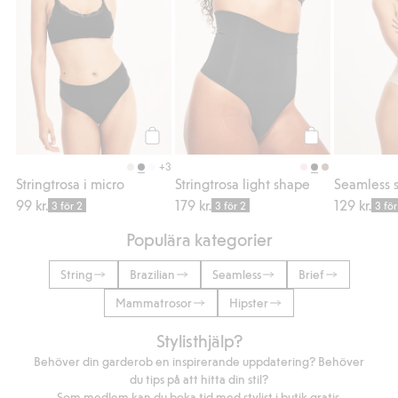
Köp
Köp
+3
Stringtrosa i micro
Stringtrosa light shape
Seamless s
99 kr.
179 kr.
129 kr.
3 för 2
3 för 2
3 för
Populära kategorier
String
Brazilian
Seamless
Brief
Mammatrosor
Hipster
Stylisthjälp?
Behöver din garderob en inspirerande uppdatering? Behöver
du tips på att hitta din stil?
Som medlem kan du boka tid med stylist i butik gratis.