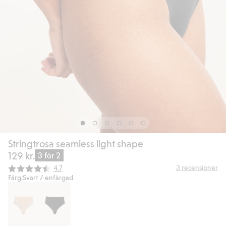
Stringtrosa seamless light shape
129 kr.
3 för 2
Snittbetyg:
3
recensioner
4.7
Färg:
Svart / enfärgad