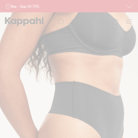
Rea - Upp till 70%
Röda priser gäller. Kan ej kombineras med andra rabatter eller erbjudanden.
Priser och produkter kan variera online och i butiker.
Dam
Herr
Barn
Baby
Newbie