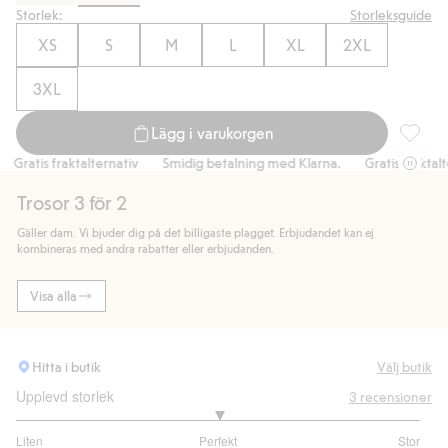
Storlek:
Storleksguide
XS
S
M
L
XL
2XL
3XL
Lägg i varukorgen
Stringtr
ratis fraktalternativ
Smidig betalning med Klarna.
Gratis fraktaltern
Trosor 3 för 2
Gäller dam. Vi bjuder dig på det billigaste plagget. Erbjudandet kan ej
kombineras med andra rabatter eller erbjudanden.
Visa alla
Hitta i butik
Välj butik
Upplevd storlek
3
recensioner
3
Liten
Perfekt
Stor