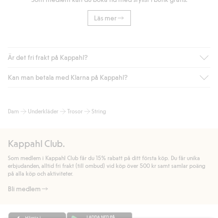
Läs mer
Är det fri frakt på Kappahl?
Kan man betala med Klarna på Kappahl?
Är du medlem i Kappahl Club har du alltid gratis frakt till butik
eller om du handlar för över 500kr med leverans till ombud
eller paketbox (gäller ej hemleverans). Frakten tas bort per
Ja, i samarbete med Klarna erbjuder vi smidig betalning med
Dam
Underkläder
Trosor
String
automatik efter du loggat in och identifierats som medlem.
bland annat faktura och swish men även andra betalningssätt.
Genom att lämna information i kassan godkänner du Klarnas
Annars kostar frakten 39kr för ombudsleverans eller paketskåp
villkor. Genom att klicka på "Slutför köp" godkänner du Kappahls
(Instabox) och 59kr vid hemleverans oavsett hur mycket du
Kappahl Club.
allmänna villkor.
Läs mer om Klarnas betalningsvillkor
(extern
handlar för.
länk).
Som medlem i Kappahl Club får du 15% rabatt på ditt första köp. Du får unika
Läs mer
Läs mer
erbjudanden, alltid fri frakt (till ombud) vid köp över 500 kr samt samlar poäng
på alla köp och aktiviteter.
Bli medlem