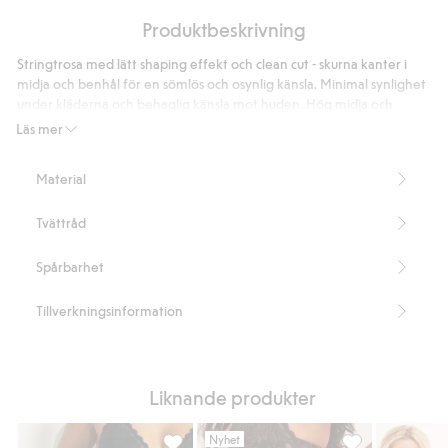
utav
Baserat
5
Produktbeskrivning
på
3
Stringtrosa med lätt shaping effekt och clean cut - skurna kanter i
betyg
midja och benhål för en sömlös och osynlig känsla. Minimal synlighet
under kläderna och behaglig känsla mot huden. Hög midja och
bomullsfodrad gren.
Läs mer
Stringmodell
Seamless
Material
Light shape
Hög midja
Tvättråd
Bomullsfodrad gren
Denna produkt innehåller 52% återvunnen polyamid
Artikelnummer
:
861211
Spårbarhet
Blended Recycled Polyamide
Tillverkningsinformation
Liknande produkter
Nyhet