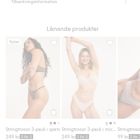
Tillverkningsinformation
Liknande produkter
Nyhet
Stringtrosor 3-pack i spets, Lägg till i favori
Stringtrosor 3-pa
Köp
Köp
Stringtrosor 3-pack i spets
Stringtrosor 3-pack i micro
Stringtroso
249 kr.
249 kr.
99 kr.
3 för 2
3 för 2
3 för 