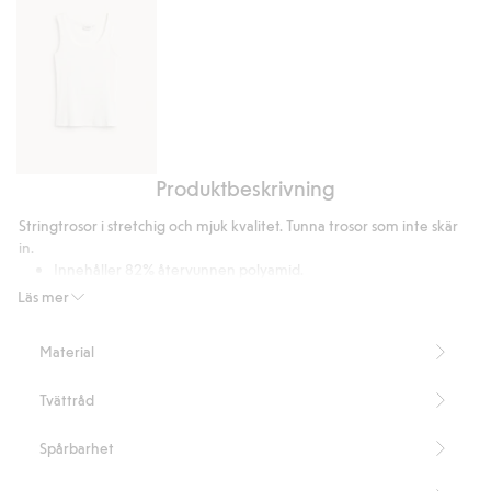
Produktbeskrivning
Ribbat
linne
Stringtrosor i stretchig och mjuk kvalitet. Tunna trosor som inte skär
in.
Innehåller 82% återvunnen polyamid.
Artikelnummer
:
831065
Läs mer
Blended Recycled Polyamide
Material
Tvättråd
Spårbarhet