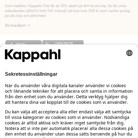
länk).
Som medlem i Kappahl Club får du 15% rabatt på ditt första köp. Du får unika
Läs mer
Läs mer
erbjudanden, alltid fri frakt (till ombud) vid köp över 500 kr samt samlar poäng
på alla köp och aktiviteter.
Bli medlem
Behöver du hjälp?
Kundservice
Kappahl Club
Vanliga frågor
Logga in
Om oss
Beställning & retur
Kappahl Club
Om Kappahl Group
Villkor & policy