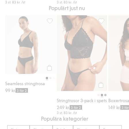
3 st.
83 kr.
/st
3 st.
83 kr.
/st
Populärt just nu
Seamless stringtrosa, Lägg till i favoriter
Stringtrosor 3-pa
Köp
Seamless stringtrosa
99 kr.
Köp
3 för 2
Stringtrosor 3-pack i spets
Boxertrosa
249 kr.
149 kr.
3 för 2
3 för
3 st.
83 kr.
/st
Populära kategorier