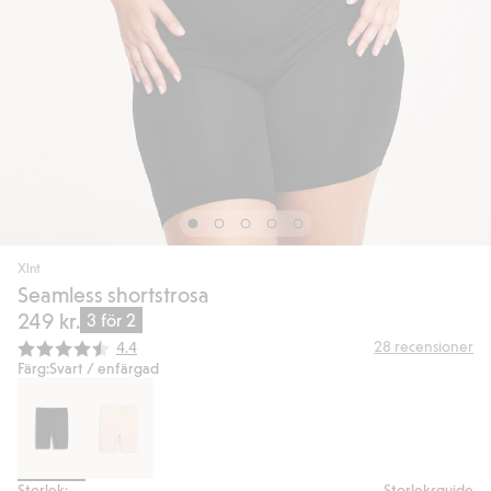
Xlnt
Seamless shortstrosa
249 kr.
3 för 2
Snittbetyg:
28
recensioner
4.4
Färg:
Svart / enfärgad
Storlek:
Storleksguide