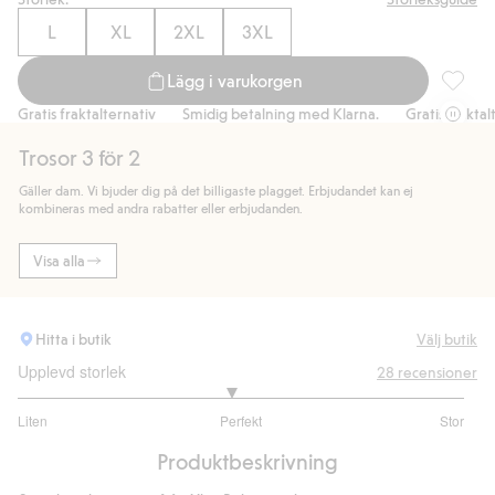
L
XL
2XL
3XL
Lägg i varukorgen
Seamless
Gratis fraktalternativ
Smidig betalning med Klarna.
Gratis fraktalter
Trosor 3 för 2
Gäller dam. Vi bjuder dig på det billigaste plagget. Erbjudandet kan ej
kombineras med andra rabatter eller erbjudanden.
Visa alla
Hitta i butik
Välj butik
Upplevd storlek
28
recensioner
2.9
Liten
Perfekt
Stor
utav
Baserat
5
Produktbeskrivning
på
20