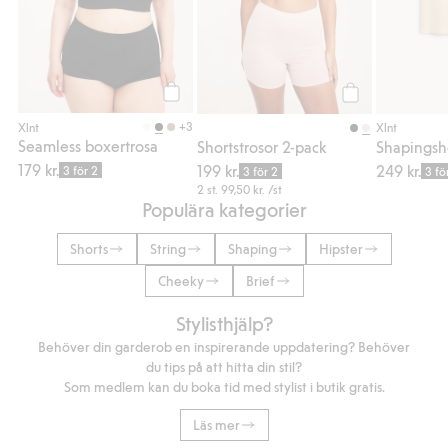
Köp
Köp
+3
Xlnt
Xlnt
Seamless boxertrosa
Shortstrosor 2-pack
179 kr.
199 kr.
249 kr.
3 för 2
3 för 2
3 fö
2 st.
99,50 kr.
/st
Populära kategorier
Shorts
String
Shaping
Hipster
Cheeky
Brief
Stylisthjälp?
Behöver din garderob en inspirerande uppdatering? Behöver
du tips på att hitta din stil?
Som medlem kan du boka tid med stylist i butik gratis.
Läs mer