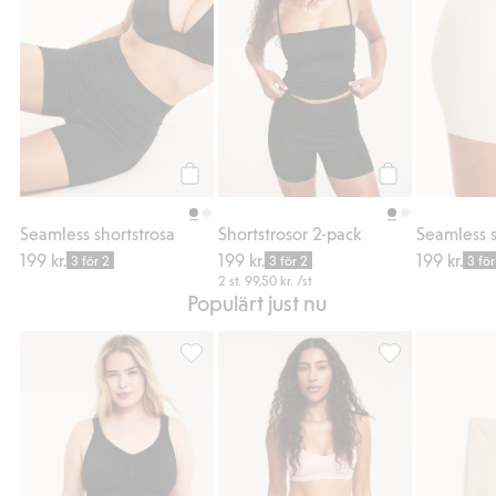
Köp
Köp
Seamless shortstrosa
Shortstrosor 2-pack
Seamless s
199 kr.
199 kr.
199 kr.
3 för 2
3 för 2
3 för
2 st.
99,50 kr.
/st
Populärt just nu
Seamless boxertrosa, Lägg till i favoriter
Shortstrosor 2-pa