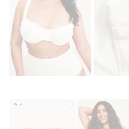
Nyhet
Brieftrosa i high shape, Lägg till 