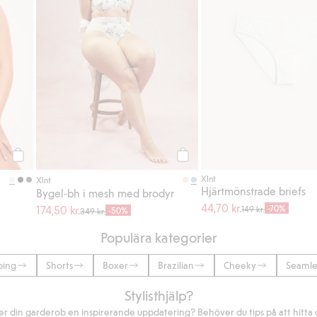
Köp
Köp
Xlnt
Xlnt
Hjärtmönstrade briefs
Bygel-bh i mesh med brodyr
44,70 kr.
174,50 kr.
-70%
149 kr.
-50%
349 kr.
Populära kategorier
ping
Shorts
Boxer
Brazilian
Cheeky
Seamle
Stylisthjälp?
r din garderob en inspirerande uppdatering? Behöver du tips på att hitta di