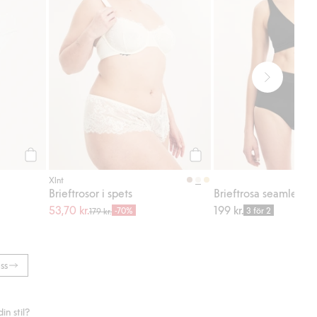
Köp
Köp
Xlnt
Brieftrosor i spets
53,70 kr.
199 kr.
-70%
3 för 2
179 kr.
ss
n stil?