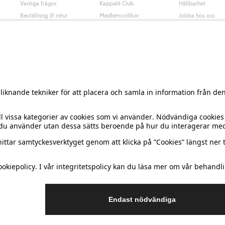
Vanliga frågor
Kappahl Club
Hållbarhet
Beställning & retur
Medlemsvillkor
Jobba hos oss
Kontakta oss
Press & nyheter
Hitta butik
Tillgänglighet
Presentkortssaldo
Personal styling
Ångra ditt köp