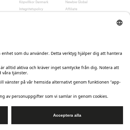
Köpvillkor Danmark
Newbie Global
Integritetspolicy
Affiliate
Cookiepolicy
Studentrabatt
Villkor #YesKappahl
#YesNewbie