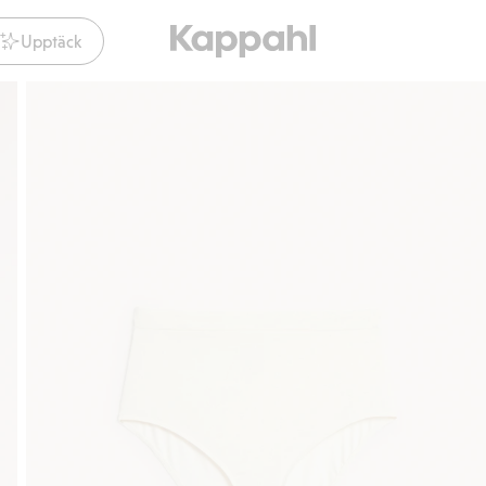
Upptäck
Gratis fraktalternativ
Smidig betalning med Klarna.