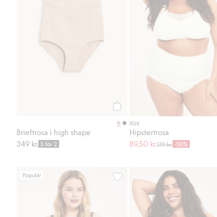
Köp
Xlnt
Brieftrosa i high shape
Hipstertrosa
349 kr.
89,50 kr.
3 för 2
-50%
179 kr.
Populär
Seamless brieftrosa, Lägg till i f