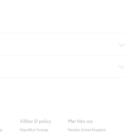
äller ej hemleverans). Frakten tas bort per automatik efter du
 information i kassan godkänner du Klarnas villkor. Genom att
Villkor & policy
Mer från oss
up
Köpvillkor Sverige
Newbie United Kingdom