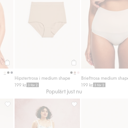
Köp
Köp
Hipstertrosa i medium shape
Brieftrosa medium shap
199 kr.
199 kr.
3 för 2
3 för 2
Populärt just nu
avoriter
Hipstertrosa, Lägg till i favoriter
Bygel-bh i mesh med brodyr, Lä