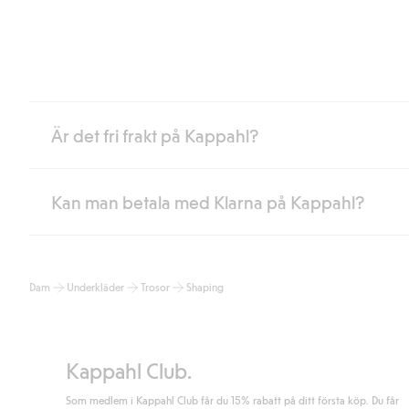
Är det fri frakt på Kappahl?
Kan man betala med Klarna på Kappahl?
Är du medlem i Kappahl Club har du alltid gratis frakt till butik 
loggat in och identifierats som medlem.
Annars kostar frakten 39kr för ombudsleverans eller paketskåp (
Ja, i samarbete med Klarna erbjuder vi smidig betalning med bla
Läs mer
Dam
Underkläder
Trosor
Shaping
klicka på "Slutför köp" godkänner du Kappahls allmänna villkor.
Lä
Läs mer
Kappahl Club.
Som medlem i Kappahl Club får du 15% rabatt på ditt första köp. Du får