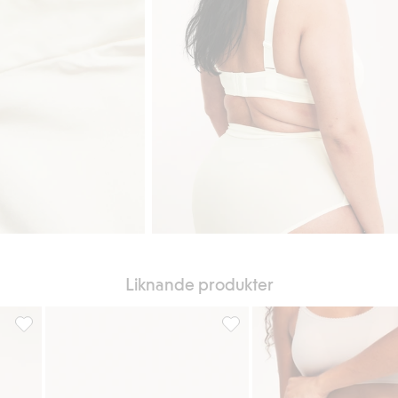
Liknande produkter
i favoriter
Hipstertrosa, Lägg till i favoriter
Hipstertrosa i medium shape, L