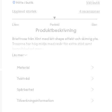
Hitta i butik
Välj butik
Upplevd storlek
4
recensioner
3
Liten
Perfekt
Stor
utav
Baserat
Produktbeskrivning
5
på
Brieftrosa från Xlnt med lätt shape effekt och skimrig yta.
2
Trosorna har hög midja med resår för extra stöd samt
betyg
bomullsfodrad gren.
Briefmodell
Läs mer
Light shape
Hög midja
Material
Bomullsfodrag gren
Innehåller 79% återvunnen polyamid
Tvättråd
Artikelnummer
:
855205
Blended Recycled Polyamide
Spårbarhet
Tillverkningsinformation