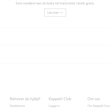
Som medlem kan du boka tid med stylist i butik gratis.
Läs mer
eller om du handlar för över 500kr med leverans till ombud eller paketbox (g
Instabox) och 59kr vid hemleverans oavsett hur mycket du handlar för.
nd annat faktura och swish men även andra betalningssätt. Genom att lämna
s mer om Klarnas betalningsvillkor
(extern länk).
Behöver du hjälp?
Kappahl Club
Om oss
Kundservice
Logga in
Om Kappahl Gro