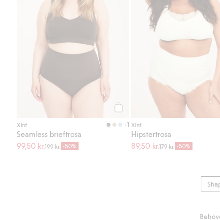
Köp
+1
Xlnt
Xlnt
Seamless brieftrosa
Hipstertrosa
99,50 kr.
89,50 kr.
-50%
-50%
199 kr.
179 kr.
Sha
Behöve