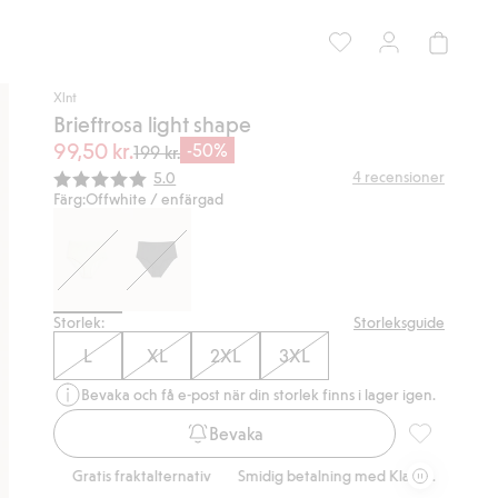
Xlnt
Brieftrosa light shape
99,50 kr.
-50%
199 kr.
Snittbetyg:
4
recensioner
5.0
Färg:
Offwhite / enfärgad
Storlek:
Storleksguide
L
XL
2XL
3XL
Bevaka och få e-post när din storlek finns i lager igen.
Bevaka
Brieftrosa li
Gratis fraktalternativ
Smidig betalning med Klarna.
Gratis fraktalt