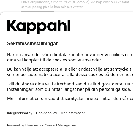
unika erbjudanden, alltid fri frakt (till ombud) vid köp över 500 kr samt
samlar poäng på alla köp och aktiviteter.
Bli medlem
Sweden
Ändra land
Cookies