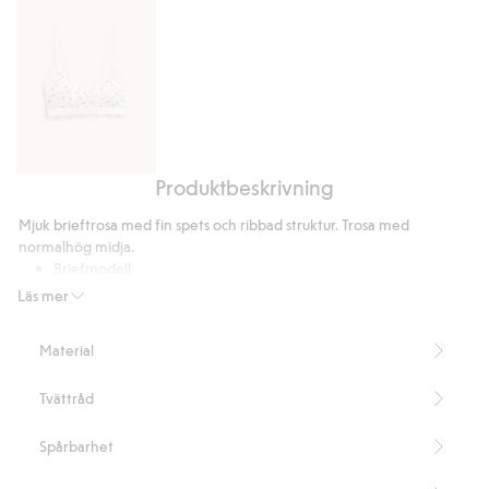
Produktbeskrivning
Bh
topp
Mjuk brieftrosa med fin spets och ribbad struktur. Trosa med
med
normalhög midja.
spetskanter
Briefmodell
Normalhög midja
Läs mer
Spetsdetaljer
Innehåller 63% återvunnen polyamid.
Material
Artikelnummer
:
907188
Blended Recycled Polyamide
Tvättråd
Spårbarhet