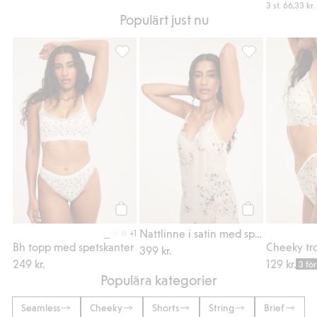
3 st.
66,33 kr.
Populärt just nu
Bh topp med spetskanter, Lägg till i favori
Nattlinne i satin
Köp
Köp
Nattlinne i satin med spetskant
+1
Bh topp med spetskanter
Cheeky tro
399 kr.
249 kr.
129 kr.
3 för
Populära kategorier
Seamless
Cheeky
Shorts
String
Brief