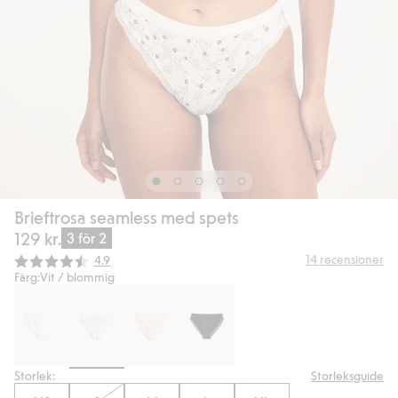
Brieftrosa seamless med spets
129 kr.
3 för 2
Snittbetyg:
14
recensioner
4.9
Färg:
Vit / blommig
Storlek:
Storleksguide