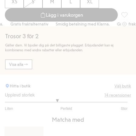
XS
S
M
L
XL
Lägg i varukorgen
Brieftr
Gratis fraktalternativ
Smidig betalning med Klarna.
Gratis fraktal
Trosor 3 för 2
Gäller dam. Vi bjuder dig på det billigaste plagget. Erbjudandet kan ej
kombineras med andra rabatter eller erbjudanden.
Visa alla
Hitta i butik
Välj butik
Upplevd storlek
14
recensioner
2.692307692307693
Liten
Perfekt
Stor
utav
Baserat
5
Matcha med
på
13
betyg