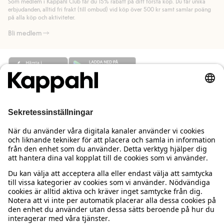
Som medlem i Kappahl Club får du 15% rabatt på ditt första köp. Du får unika
Läs mer
Läs mer
erbjudanden, alltid fri frakt (till ombud) vid köp över 500 kr samt samlar poäng
på alla köp och aktiviteter.
Bli medlem
Behöver du hjälp?
Kundservice
Kappahl Club
Vanliga frågor
Logga in
Om oss
Beställning & retur
Kappahl Club
Om Kappahl Group
Villkor & policy
Kontakta oss
Medlemsvillkor