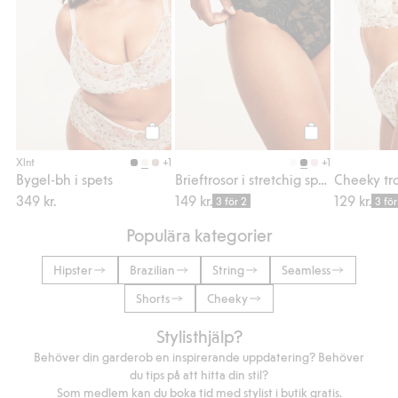
Köp
Köp
+1
+1
Xlnt
Bygel-bh i spets
Brieftrosor i stretchig spets
Cheeky tro
349 kr.
149 kr.
129 kr.
3 för 2
3 för
Populära kategorier
Hipster
Brazilian
String
Seamless
Shorts
Cheeky
Stylisthjälp?
Behöver din garderob en inspirerande uppdatering? Behöver
du tips på att hitta din stil?
Som medlem kan du boka tid med stylist i butik gratis.