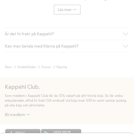
Läs mer
Är det fri frakt på Kappahl?
Kan man betala med Klarna på Kappahl?
Är du medlem i Kappahl Club har du alltid gratis frakt till butik
eller om du handlar för över 500kr med leverans till ombud
eller paketbox (gäller ej hemleverans). Frakten tas bort per
Ja, i samarbete med Klarna erbjuder vi smidig betalning med
Dam
Underkläder
Trosor
Hipster
automatik efter du loggat in och identifierats som medlem.
bland annat faktura och swish men även andra betalningssätt.
Genom att lämna information i kassan godkänner du Klarnas
Annars kostar frakten 39kr för ombudsleverans eller paketskåp
villkor. Genom att klicka på "Slutför köp" godkänner du Kappahls
(Instabox) och 59kr vid hemleverans oavsett hur mycket du
Kappahl Club.
allmänna villkor.
Läs mer om Klarnas betalningsvillkor
(extern
handlar för.
länk).
Som medlem i Kappahl Club får du 15% rabatt på ditt första köp. Du får unika
Läs mer
Läs mer
erbjudanden, alltid fri frakt (till ombud) vid köp över 500 kr samt samlar poäng
på alla köp och aktiviteter.
Bli medlem