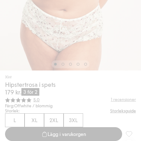
Xlnt
Hipstertrosa i spets
179 kr.
3 för 2
Snittbetyg:
1
recensioner
5.0
Färg:
Offwhite / blommig
Storlek:
Storleksguide
L
XL
2XL
3XL
Lägg i varukorgen
Hipstert