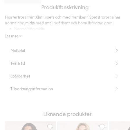
Produktbeskrivning
Bygel-
bh
Hipstertrosa från Xlnt i spets och med franskant. Spetstrosorna har
i
normalhög midja med smal resårkant och bomullsfodrad gren.
spets
Normalhög midja
Hipstermodell
Läs mer
Franskant
Innehåller 84% återvunnen polyamid
Material
Artikelnummer
:
901033
Blended Recycled Polyamide
Tvättråd
Spårbarhet
Tillverkningsinformation
Liknande produkter