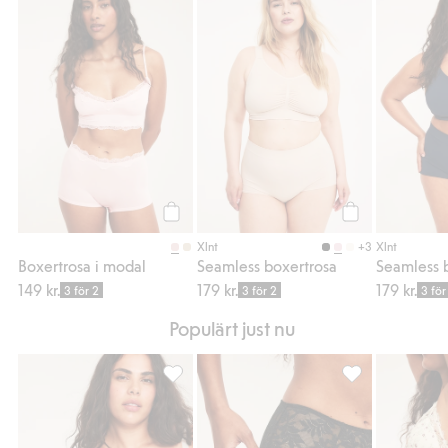
Boxertrosa i modal, Lägg till i favoriter
Seamless boxertr
Köp
Köp
+3
Xlnt
Xlnt
Boxertrosa i modal
Seamless boxertrosa
Seamless 
149 kr.
179 kr.
179 kr.
3 för 2
3 för 2
3 för
Populärt just nu
Bygel-bh i spets, Lägg till i favoriter
Brieftrosor i stre