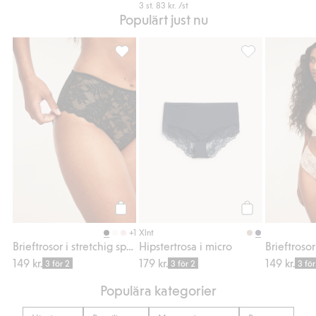
3 st.
83 kr.
/st
Populärt just nu
Brieftrosor i stretchig spets, Lägg till i favo
Hipstertrosa i mi
Köp
Köp
+1
Xlnt
Brieftrosor i stretchig spets
Hipstertrosa i micro
149 kr.
179 kr.
149 kr.
3 för 2
3 för 2
3 för
Populära kategorier