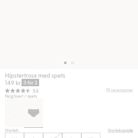
Hipstertrosa med spets
149 kr.
3 för 2
Snittbetyg:
19
recensioner
4.6
Färg:
Svart / spets
Storlek:
Storleksguide