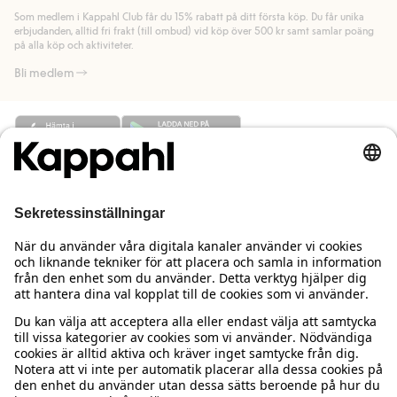
länk).
Som medlem i Kappahl Club får du 15% rabatt på ditt första köp. Du får unika
Läs mer
Läs mer
erbjudanden, alltid fri frakt (till ombud) vid köp över 500 kr samt samlar poäng
på alla köp och aktiviteter.
Bli medlem
Behöver du hjälp?
Kundservice
Kappahl Club
Vanliga frågor
Logga in
Om oss
Beställning & retur
Kappahl Club
Om Kappahl Group
Villkor & policy