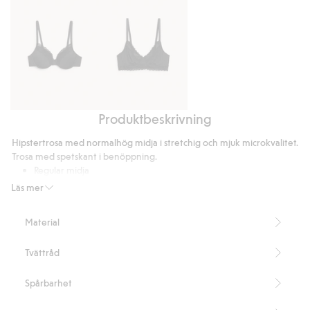
Produktbeskrivning
Vadderad
Ovadderad
bygel
bh
Hipstertrosa med normalhög midja i stretchig och mjuk microkvalitet.
bh
med
Trosa med spetskant i benöppning.
med
spets
Regular midja
spets
Microkvalitet
Läs mer
Denna produkt innehåller 75% återvunnen polyamid
Artikelnummer
:
475632
Material
Recycled Polyamide
Tvättråd
Spårbarhet