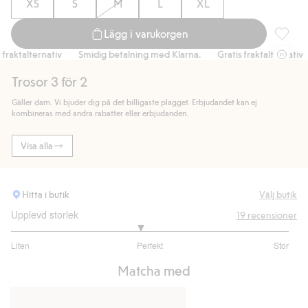
XS
S
M
L
XL
Lägg i varukorgen
Hipster
aktalternativ
Smidig betalning med Klarna.
Gratis fraktalternativ
Trosor 3 för 2
Gäller dam. Vi bjuder dig på det billigaste plagget. Erbjudandet kan ej
kombineras med andra rabatter eller erbjudanden.
Visa alla
Hitta i butik
Välj butik
Upplevd storlek
19
recensioner
2.857142857142857
Liten
Perfekt
Stor
utav
Baserat
5
Matcha med
på
14
betyg