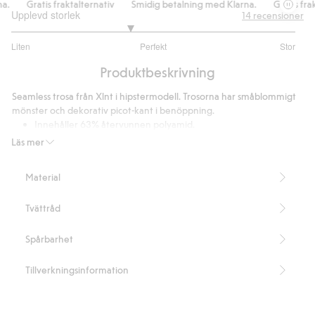
.
Gratis fraktalternativ
Smidig betalning med Klarna.
Gratis frakt
Upplevd storlek
14
recensioner
2.666666666666667
Liten
Perfekt
Stor
utav
Baserat
5
Produktbeskrivning
på
12
Seamless trosa från Xlnt i hipstermodell. Trosorna har småblommigt
betyg
mönster och dekorativ picot-kant i benöppning.
Innehåller 63% återvunnen polyamid.
Artikelnummer
:
443283
Läs mer
Blended Recycled Polyamide
Material
Tvättråd
Spårbarhet
Tillverkningsinformation