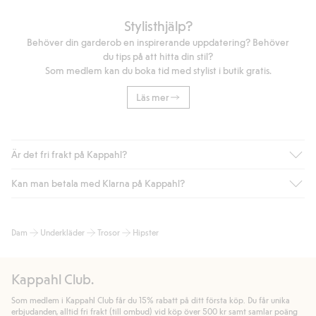
Stylisthjälp?
Behöver din garderob en inspirerande uppdatering? Behöver
du tips på att hitta din stil?
Som medlem kan du boka tid med stylist i butik gratis.
Läs mer
Är det fri frakt på Kappahl?
Kan man betala med Klarna på Kappahl?
Är du medlem i Kappahl Club har du alltid gratis frakt till butik
eller om du handlar för över 500kr med leverans till ombud
eller paketbox (gäller ej hemleverans). Frakten tas bort per
Ja, i samarbete med Klarna erbjuder vi smidig betalning med
Dam
Underkläder
Trosor
Hipster
automatik efter du loggat in och identifierats som medlem.
bland annat faktura och swish men även andra betalningssätt.
Genom att lämna information i kassan godkänner du Klarnas
Annars kostar frakten 39kr för ombudsleverans eller paketskåp
villkor. Genom att klicka på "Slutför köp" godkänner du Kappahls
(Instabox) och 59kr vid hemleverans oavsett hur mycket du
Kappahl Club.
allmänna villkor.
Läs mer om Klarnas betalningsvillkor
(extern
handlar för.
länk).
Som medlem i Kappahl Club får du 15% rabatt på ditt första köp. Du får unika
Läs mer
Läs mer
erbjudanden, alltid fri frakt (till ombud) vid köp över 500 kr samt samlar poäng