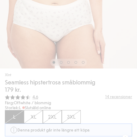
Xlnt
Seamless hipstertrosa småblommig
179 kr.
Snittbetyg:
14
recensioner
4.6
Färg:
Offwhite / blommig
Storlek:
L
Slutsåld online
L
XL
2XL
3XL
Denna produkt går inte längre att köpa