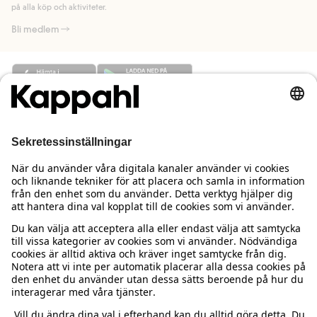
på alla köp och aktiviteter.
Bli medlem
Behöver du hjälp?
Kundservice
Kappahl Club
Vanliga frågor
Logga in
Om oss
Beställning & retur
Kappahl Club
Om Kappahl Group
Villkor & policy
Kontakta oss
Medlemsvillkor
Hållbarhet
Köpvillkor Sverige
Mer från oss