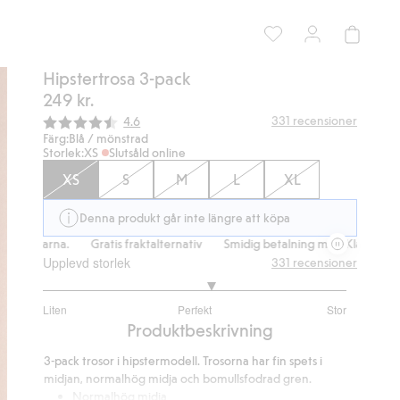
Hipstertrosa 3-pack
249 kr.
Snittbetyg:
331
recensioner
4.6
Färg:
Blå / mönstrad
Storlek:
XS
Slutsåld online
XS
S
M
L
XL
Denna produkt går inte längre att köpa
Klarna.
Gratis fraktalternativ
Smidig betalning med Klarna.
Grati
Upplevd storlek
331
recensioner
3.230769230769231
Liten
Perfekt
Stor
utav
Baserat
Produktbeskrivning
5
på
3-pack trosor i hipstermodell. Trosorna har fin spets i
234
midjan, normalhög midja och bomullsfodrad gren.
betyg
Normalhög midja