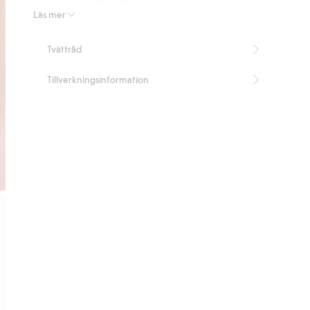
Hipstermodell
Läs mer
Spetsdetalj vid midjan
Artikelnummer
:
316711
Tvättråd
Tillverkningsinformation