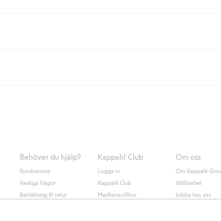
eller om du handlar för över 500kr med leverans till ombud eller paketbox (g
Instabox) och 59kr vid hemleverans oavsett hur mycket du handlar för.
nd annat faktura och swish men även andra betalningssätt. Genom att lämna
s mer om Klarnas betalningsvillkor
(extern länk).
Behöver du hjälp?
Kappahl Club
Om oss
Kundservice
Logga in
Om Kappahl Gro
Vanliga frågor
Kappahl Club
Hållbarhet
Beställning & retur
Medlemsvillkor
Jobba hos oss
Kontakta oss
Press & nyheter
Hitta butik
Tillgänglighet