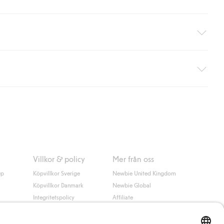
äller ej hemleverans). Frakten tas bort per automatik efter du
 information i kassan godkänner du Klarnas villkor. Genom att
Villkor & policy
Mer från oss
up
Köpvillkor Sverige
Newbie United Kingdom
Köpvillkor Danmark
Newbie Global
Integritetspolicy
Affiliate
Cookiepolicy
Studentrabatt
Villkor #YesKappahl