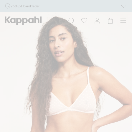
25% på barnkläder
Gäller online vid köp av 2 eller fler varor som ingår i erbjudandet tom den 10/8 kl
10.00. Ej Newbie. Gäller för dig som är eller blir medlem. Kan ej kombineras med
andra rabatter eller erbjudanden.
Shoppa nu