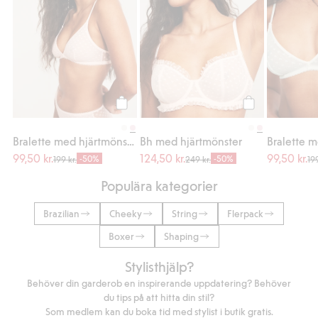
Köp
Köp
Bralette med hjärtmönster
Bh med hjärtmönster
99,50 kr.
124,50 kr.
99,50 kr.
-50%
-50%
199 kr.
249 kr.
199
Populära kategorier
Brazilian
Cheeky
String
Flerpack
Boxer
Shaping
Stylisthjälp?
Behöver din garderob en inspirerande uppdatering? Behöver
du tips på att hitta din stil?
Som medlem kan du boka tid med stylist i butik gratis.