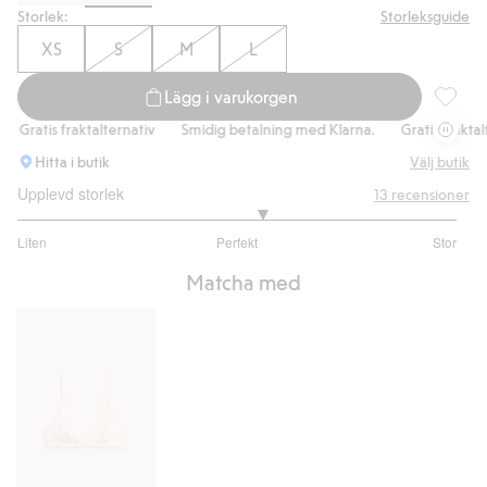
Storlek:
Storleksguide
XS
S
M
L
Lägg i varukorgen
Hjärtmö
Gratis fraktalternativ
Smidig betalning med Klarna.
Gratis fraktalter
Hitta i butik
Välj butik
Upplevd storlek
13
recensioner
3.222222222222222
Liten
Perfekt
Stor
utav
Baserat
5
Matcha med
på
9
betyg