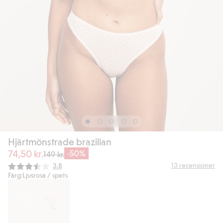
Hjärtmönstrade brazilian
74,50 kr.
-50%
149 kr.
Snittbetyg:
13
recensioner
3.8
Färg:
Ljusrosa / spets