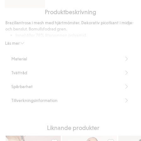
Produktbeskrivning
Bralette
med
Braziliantrosa i mesh med hjärtmönster. Dekorativ picotkant i midje-
hjärtmönster
och benslut. Bomullsfodrad gren.
Innehåller 78% återvunnen polyamid.
Artikelnummer
:
530048
Läs mer
Blended Recycled Polyamide
Material
Tvättråd
Spårbarhet
Tillverkningsinformation
Liknande produkter