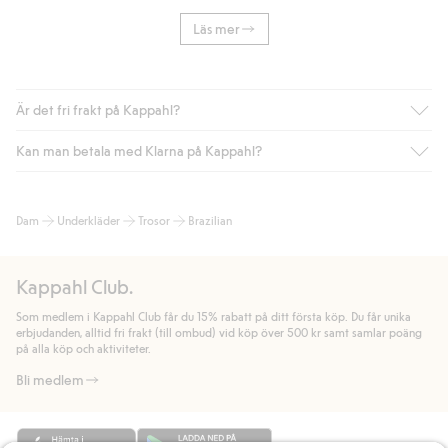
Läs mer
Är det fri frakt på Kappahl?
Kan man betala med Klarna på Kappahl?
Är du medlem i Kappahl Club har du alltid gratis frakt till butik
eller om du handlar för över 500kr med leverans till ombud
eller paketbox (gäller ej hemleverans). Frakten tas bort per
Ja, i samarbete med Klarna erbjuder vi smidig betalning med
Dam
Underkläder
Trosor
Brazilian
automatik efter du loggat in och identifierats som medlem.
bland annat faktura och swish men även andra betalningssätt.
Genom att lämna information i kassan godkänner du Klarnas
Annars kostar frakten 39kr för ombudsleverans eller paketskåp
villkor. Genom att klicka på "Slutför köp" godkänner du Kappahls
(Instabox) och 59kr vid hemleverans oavsett hur mycket du
Kappahl Club.
allmänna villkor.
Läs mer om Klarnas betalningsvillkor
(extern
handlar för.
länk).
Som medlem i Kappahl Club får du 15% rabatt på ditt första köp. Du får unika
Läs mer
Läs mer
erbjudanden, alltid fri frakt (till ombud) vid köp över 500 kr samt samlar poäng
på alla köp och aktiviteter.
Bli medlem