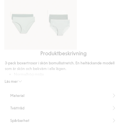
betyg
Produktbeskrivning
Brieftrosa
Brieftrosor
3-
3-
3-pack boxertrosor i skön bomullsstretch. En heltäckande modell
pack
pack
som är skön och bekväm i alla lägen.
i
i
Normalhög midja
bomull
Smal resårkant i midja
bomull
Läs mer
Bomullsfodrad gren
3-pack
Material
Artikelnummer
:
359331
Tvättråd
Spårbarhet