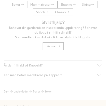
Boxer
Mammatrosor
Shaping
String
Shorts
Cheeky
Stylisthjälp?
Behöver din garderob en inspirerande uppdatering? Behöver
du tips på att hitta din stil?
Som medlem kan du boka tid med stylist i butik gratis.
Läs mer
Är det fri frakt på Kappahl?
Kan man betala med Klarna på Kappahl?
Är du medlem i Kappahl Club har du alltid gratis frakt till butik
eller om du handlar för över 500kr med leverans till ombud
eller paketbox (gäller ej hemleverans). Frakten tas bort per
Ja, i samarbete med Klarna erbjuder vi smidig betalning med
Dam
Underkläder
Trosor
Boxer
automatik efter du loggat in och identifierats som medlem.
bland annat faktura och swish men även andra betalningssätt.
Genom att lämna information i kassan godkänner du Klarnas
Annars kostar frakten 39kr för ombudsleverans eller paketskåp
villkor. Genom att klicka på "Slutför köp" godkänner du Kappahls
(Instabox) och 59kr vid hemleverans oavsett hur mycket du