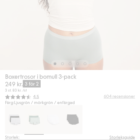
Boxertrosor i bomull 3-pack
249 kr.
3 för 2
3 st.
83 kr.
/st
Snittbetyg:
604
recensioner
4.5
Färg:
Ljusgrön / mörkgrön / enfärgad
Storlek:
Storleksguide