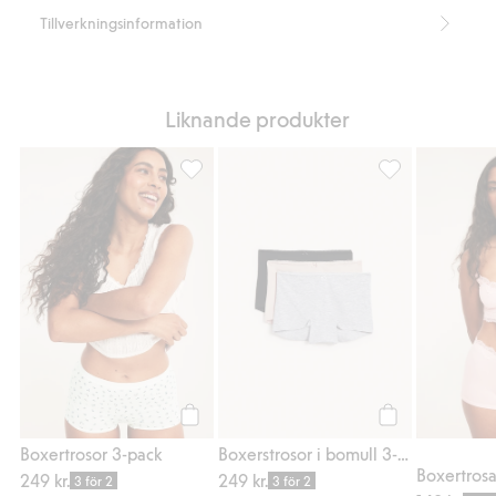
Tillverkningsinformation
Liknande produkter
Boxertrosor 3-pack, Lägg till i favoriter
Boxerstrosor i bo
Köp
Köp
Boxertrosor 3-pack
Boxerstrosor i bomull 3-pack
Boxertrosa
249 kr.
249 kr.
3 för 2
3 för 2