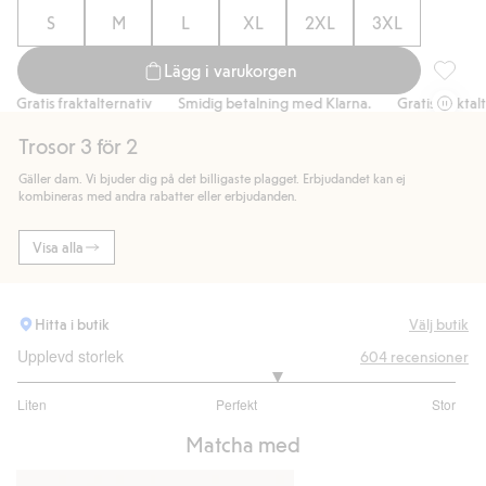
S
M
L
XL
2XL
3XL
Lägg i varukorgen
Boxertr
Gratis fraktalternativ
Smidig betalning med Klarna.
Gratis fraktalter
Trosor 3 för 2
Gäller dam. Vi bjuder dig på det billigaste plagget. Erbjudandet kan ej
kombineras med andra rabatter eller erbjudanden.
Visa alla
Hitta i butik
Välj butik
Upplevd storlek
604
recensioner
3.366890380313199
Liten
Perfekt
Stor
utav
Baserat
5
Matcha med
på
447