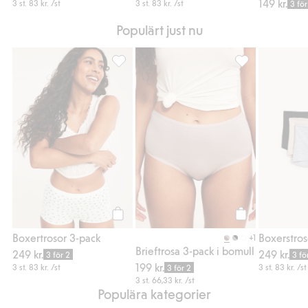
149 kr.
3 st.
83 kr.
/st
3 st.
83 kr.
/st
3 för
Populärt just nu
Boxertrosor 3-pack, Lägg till i favoriter
Brieftrosa 3-pack
Köp
Köp
Boxertrosor 3-pack
+1
Brieftrosa 3-pack i bomull
249 kr.
249 kr.
3 för 2
3 fö
199 kr.
3 st.
83 kr.
/st
3 st.
83 kr.
/st
3 för 2
3 st.
66,33 kr.
/st
Populära kategorier