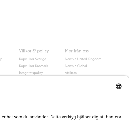
 information i kassan godkänner du Klarnas villkor. Genom att
Villkor & policy
Mer från oss
up
Köpvillkor Sverige
Newbie United Kingdom
Köpvillkor Danmark
Newbie Global
Integritetspolicy
Affiliate
Cookiepolicy
Studentrabatt
Villkor #YesKappahl
#YesNewbie