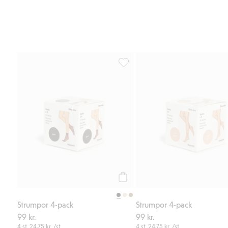
Strumpor 4-pack, Lägg till i favor
Köp
Strumpor 4-pack
Strumpor 4-pack
99 kr.
99 kr.
4 st.
24,75 kr.
/st
4 st.
24,75 kr.
/st