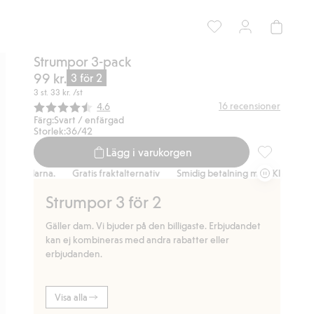
Strumpor 3-pack
99 kr.
3 för 2
3 st.
33 kr.
/st
Snittbetyg:
16
recensioner
4.6
Färg:
Svart / enfärgad
Storlek:
36/42
Lägg i varukorgen
Strumpor 3-pa
 Klarna.
Gratis fraktalternativ
Smidig betalning med Klarna.
Grat
Strumpor 3 för 2
Gäller dam. Vi bjuder på den billigaste. Erbjudandet
kan ej kombineras med andra rabatter eller
erbjudanden.
Visa alla