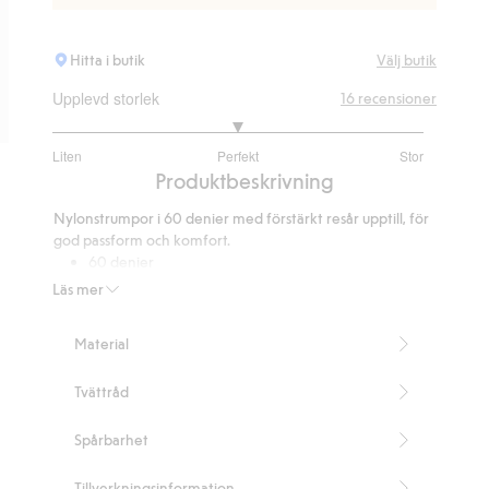
Hitta i butik
Välj butik
Upplevd storlek
16
recensioner
3
Liten
Perfekt
Stor
utav
Baserat
Produktbeskrivning
5
på
Nylonstrumpor i 60 denier med förstärkt resår upptill, för
8
god passform och komfort.
betyg
60 denier
Förstärkt resår upptill
Läs mer
3-pack
Innehåller 90% återvunnen polyamid.
Material
Artikelnummer
:
692772
Blended Recycled Polyamide
Tvättråd
Spårbarhet
Tillverkningsinformation