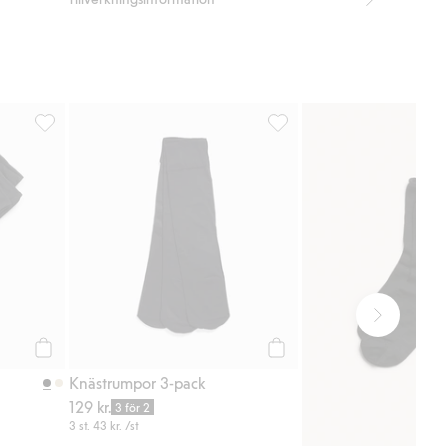
voriter
Knästrumpor 3-pack, Lägg till i favoriter
Knästrumpor 3-pack, Lägg til
Köp
Köp
Knästrumpor 3-pack
129 kr.
3 för 2
3 st.
43 kr.
/st