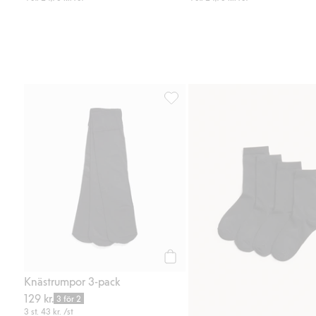
Knästrumpor 3-pack, Lägg till i f
Köp
Knästrumpor 3-pack
129 kr.
3 för 2
3 st.
43 kr.
/st