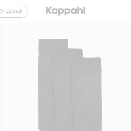
Upptäck
Gratis fraktalternativ
Smidig betalning med