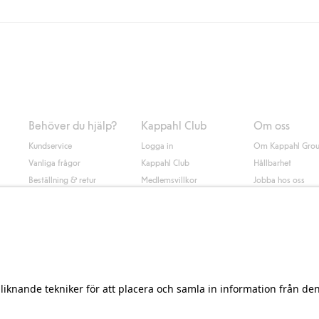
Instabox) och 59kr vid hemleverans oavsett hur mycket du handlar för.
nd annat faktura och swish men även andra betalningssätt. Genom att lämna
s mer om Klarnas betalningsvillkor
(extern länk).
Behöver du hjälp?
Kappahl Club
Om oss
Kundservice
Logga in
Om Kappahl Gro
Vanliga frågor
Kappahl Club
Hållbarhet
Beställning & retur
Medlemsvillkor
Jobba hos oss
Kontakta oss
Press & nyheter
Hitta butik
Tillgänglighet
Presentkortssaldo
Personal styling
Ångra ditt köp