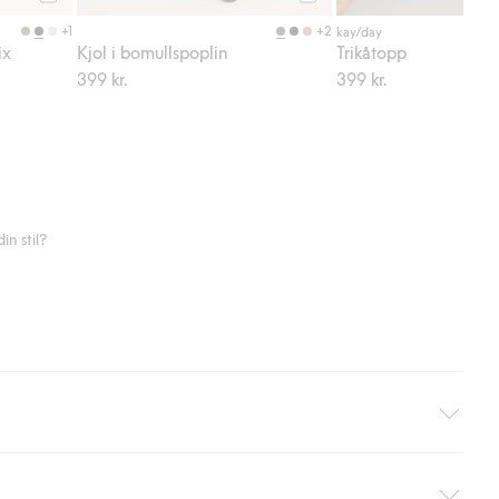
Köp
Köp
+1
+2
kay/day
ix
Kjol i bomullspoplin
Trikåtopp
399 kr.
399 kr.
n stil?
äller ej hemleverans). Frakten tas bort per automatik efter du