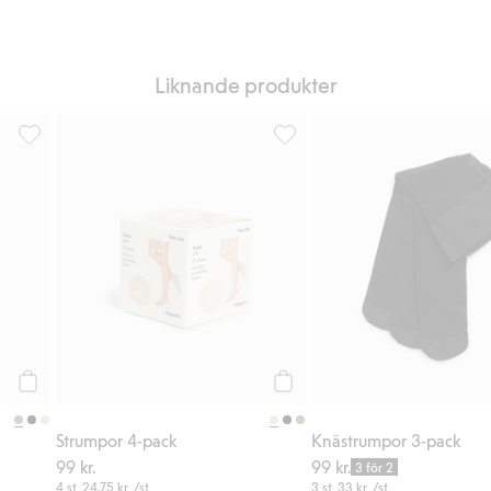
Liknande produkter
iter
Strumpor 4-pack, Lägg till i favoriter
Strumpor 4-pack, Lägg till i fa
Köp
Köp
Strumpor 4-pack
Knästrumpor 3-pack
99 kr.
99 kr.
3 för 2
4 st.
24,75 kr.
/st
3 st.
33 kr.
/st