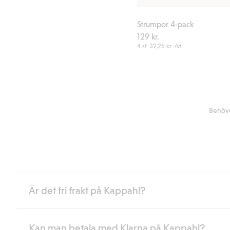
Strumpor 4-pack
129 kr.
4 st.
32,25 kr.
/st
Behöve
Är det fri frakt på Kappahl?
Kan man betala med Klarna på Kappahl?
Är du medlem i Kappahl Club har du alltid gratis frakt till butik 