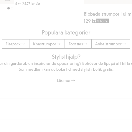
Köp
4 st.
24,75 kr.
/st
Ribbade strumpor i ullm
129 kr.
3 för 2
Populära kategorier
Flerpack
Knästrumpor
Footsies
Ankelstrumpor
Stylisthjälp?
r din garderob en inspirerande uppdatering? Behöver du tips på att hitta di
Som medlem kan du boka tid med stylist i butik gratis.
Läs mer
eller om du handlar för över 500kr med leverans till ombud eller paketbox (g