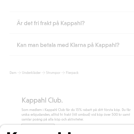
Är det fri frakt på Kappahl?
Kan man betala med Klarna på Kappahl?
Är du medlem i Kappahl Club har du alltid gratis frakt till butik 
loggat in och identifierats som medlem.
Annars kostar frakten 39kr för ombudsleverans eller paketskåp (
Ja, i samarbete med Klarna erbjuder vi smidig betalning med bla
Läs mer
Dam
Underkläder
Strumpor
Flerpack
klicka på "Slutför köp" godkänner du Kappahls allmänna villkor.
Lä
Läs mer
Kappahl Club.
Som medlem i Kappahl Club får du 15% rabatt på ditt första köp. Du får
unika erbjudanden, alltid fri frakt (till ombud) vid köp över 500 kr samt
samlar poäng på alla köp och aktiviteter.
Bli medlem