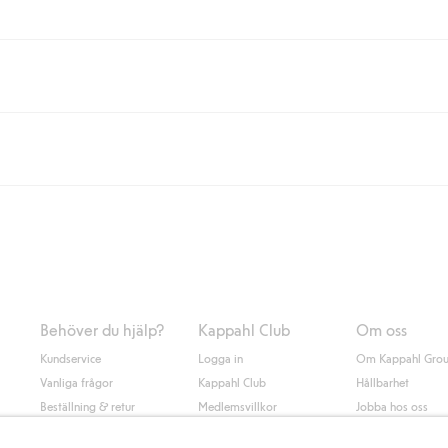
eller om du handlar för över 500kr med leverans till ombud eller paketbox (g
Instabox) och 59kr vid hemleverans oavsett hur mycket du handlar för.
nd annat faktura och swish men även andra betalningssätt. Genom att lämna
s mer om Klarnas betalningsvillkor
(extern länk).
Behöver du hjälp?
Kappahl Club
Om oss
Kundservice
Logga in
Om Kappahl Gro
Vanliga frågor
Kappahl Club
Hållbarhet
Beställning & retur
Medlemsvillkor
Jobba hos oss
Kontakta oss
Press & nyheter