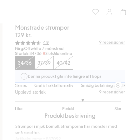
Mönstrade strumpor
129 kr.
Snittbetyg:
9
recensioner
4.9
Färg:
Offwhite / mönstrad
Storlek:
34/36
Slutsåld online
34/36
37/39
40/42
Denna produkt går inte längre att köpa
med Klarna.
Gratis fraktalternativ
Smidig betalning med Klarna.
G
Upplevd storlek
9
recensioner
3.571428571428572
Liten
Perfekt
Stor
utav
Baserat
Produktbeskrivning
5
på
Strumpor i mjuk bomull. Strumporna har mönster med
7
små rosetter.
betyg
Artikelnummer
:
537092