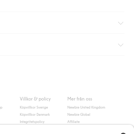
äller ej hemleverans). Frakten tas bort per automatik efter du
 information i kassan godkänner du Klarnas villkor. Genom att
Villkor & policy
Mer från oss
up
Köpvillkor Sverige
Newbie United Kingdom
Köpvillkor Danmark
Newbie Global
Integritetspolicy
Affiliate
Cookiepolicy
Studentrabatt