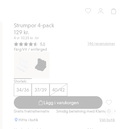
Strumpor 4-pack
129 kr.
4 st.
32,25 kr.
/st
Snittbetyg:
146
recensioner
4.6
Färg:
Vit / enfärgad
Storlek:
34/36
37/39
40/42
Lägg i varukorgen
Strumpor 4-pa
Gratis fraktalternativ
Smidig betalning med Klarna.
Gratis fraktal
Hitta i butik
Välj butik