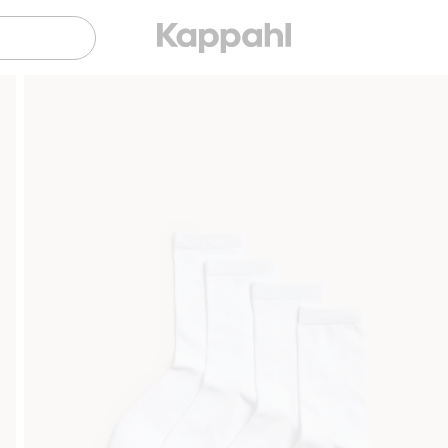
Gratis fraktalternativ
Smidig betalning med Klarna.