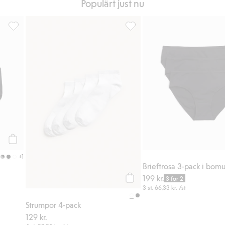
Populärt just nu
iter
Brieftrosa 3-pack i bomull, Lägg till i favoriter
Strumpor 4-pack, Lägg till i fa
Köp
+1
Brieftrosa 3-pack i bomu
199 kr.
3 för 2
Köp
3 st.
66,33 kr.
/st
Strumpor 4-pack
129 kr.