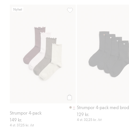
Nyhet
Strumpor 4-pack, Lägg till i favor
Köp
Strumpor 4-pack med brod
Strumpor 4-pack
129 kr.
149 kr.
4 st.
32,25 kr.
/st
4 st.
37,25 kr.
/st