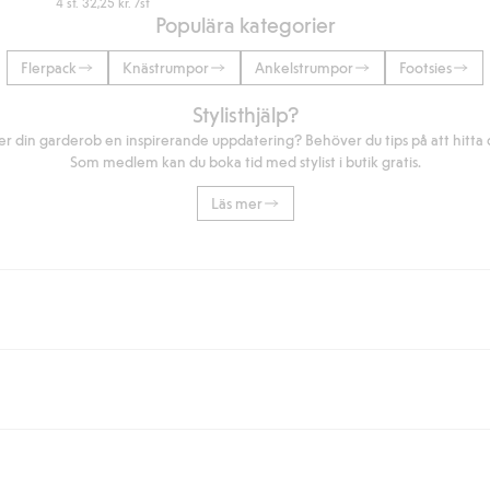
4 st.
32,25 kr.
/st
Populära kategorier
Flerpack
Knästrumpor
Ankelstrumpor
Footsies
Stylisthjälp?
r din garderob en inspirerande uppdatering? Behöver du tips på att hitta di
Som medlem kan du boka tid med stylist i butik gratis.
Läs mer
eller om du handlar för över 500kr med leverans till ombud eller paketbox (g
Instabox) och 59kr vid hemleverans oavsett hur mycket du handlar för.
nd annat faktura och swish men även andra betalningssätt. Genom att lämna