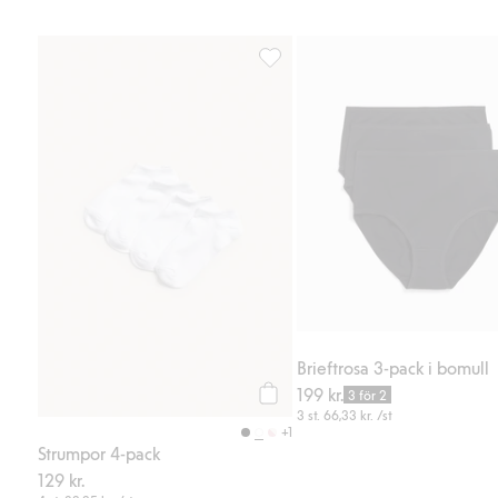
Strumpor 4-pack, Lägg till i favor
Brieftrosa 3-pack i bomull
199 kr.
3 för 2
Köp
3 st.
66,33 kr.
/st
+1
Strumpor 4-pack
129 kr.