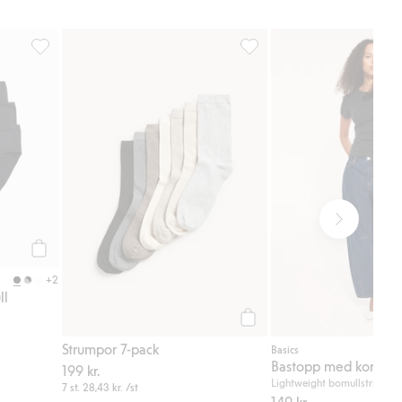
voriter
Brieftrosa 3-pack i bomull, Lägg till i favoriter
Strumpor 7-pack, Lägg till i 
Köp
+2
ll
Köp
Strumpor 7-pack
Basics
Bastopp med kort är
199 kr.
Lightweight bomullstrikå 1
7 st.
28,43 kr.
/st
149 kr.