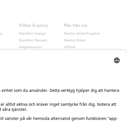
Villkor & policy
Mer från oss
up
Köpvillkor Sverige
Newbie United Kingdom
Köpvillkor Danmark
Newbie Global
Integritetspolicy
Affiliate
Cookiepolicy
Studentrabatt
Villkor #YesKappahl
#YesNewbie