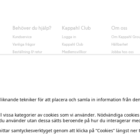
s mer om Klarnas betalningsvillkor
(extern länk).
Behöver du hjälp?
Kappahl Club
Om oss
Kundservice
Logga in
Om Kappahl Gro
Vanliga frågor
Kappahl Club
Hållbarhet
Beställning & retur
Medlemsvillkor
Jobba hos oss
Kontakta oss
Press & nyheter
Hitta butik
Tillgänglighet
Presentkortssaldo
Personal styling
Ångra ditt köp