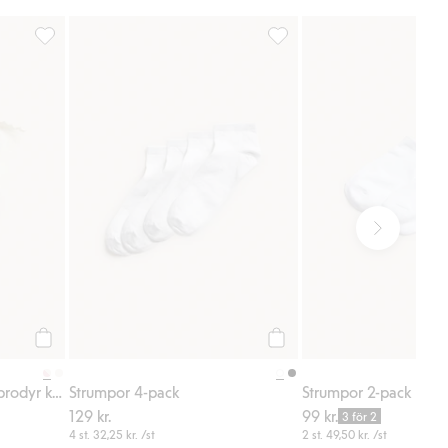
voriter
Ribbade strumpor med brodyr körsbär 2-pack, Lägg till i favor
Strumpor 4-pack, Lägg till i
Köp
Köp
Ribbade strumpor med brodyr körsbär 2-pack
Strumpor 4-pack
Strumpor 2-pack
129 kr.
99 kr.
3 för 2
4 st.
32,25 kr.
/st
2 st.
49,50 kr.
/st