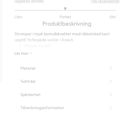
Upplevd storlek
146
recensioner
3
Liten
Perfekt
Stor
utav
Baserat
Produktbeskrivning
5
på
Strumpor i mjuk bomullskvalitet med ribbstickad kant
111
upptill. Enfärgade sockar i 4-pack.
betyg
Klassisk modell
Ribbstickad kant kring vrist
Läs mer
Mjuk bomullsmix
Artikelnummer
:
507533
Material
Tvättråd
Spårbarhet
Tillverkningsinformation