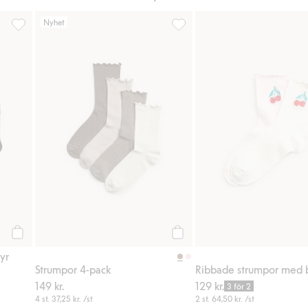
Nyhet
iter
Strumpor 4-pack med brodyr, Lägg till i favoriter
Strumpor 4-pack, Lägg till i fa
Köp
Köp
yr
Strumpor 4-pack
149 kr.
129 kr.
3 för 2
4 st.
37,25 kr.
/st
2 st.
64,50 kr.
/st