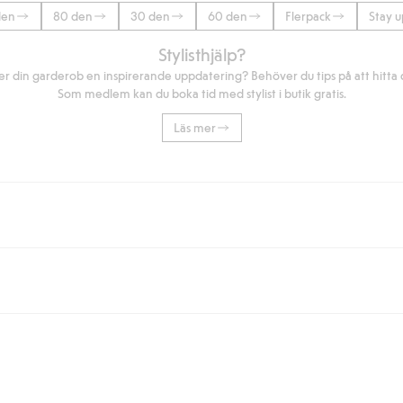
den
80 den
30 den
60 den
Flerpack
Stay u
Stylisthjälp?
r din garderob en inspirerande uppdatering? Behöver du tips på att hitta di
Som medlem kan du boka tid med stylist i butik gratis.
Läs mer
eller om du handlar för över 500kr med leverans till ombud eller paketbox (g
Instabox) och 59kr vid hemleverans oavsett hur mycket du handlar för.
nd annat faktura och swish men även andra betalningssätt. Genom att lämna
s mer om Klarnas betalningsvillkor
(extern länk).