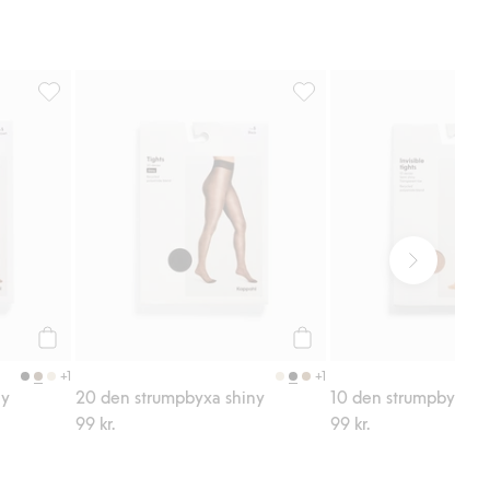
ägg till i favoriter
20 den strumpbyxa shiny, Lägg till i favoriter
20 den strumpbyxa shiny, Lä
Köp
Köp
+1
+1
ny
20 den strumpbyxa shiny
10 den strumpbyxa
99 kr.
99 kr.