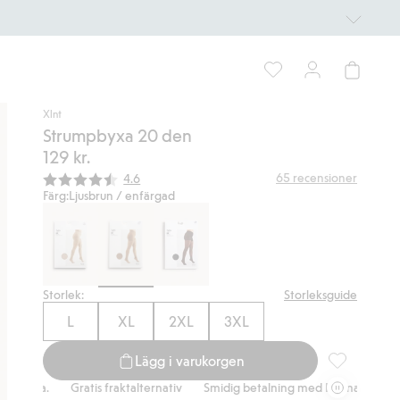
Xlnt
Strumpbyxa 20 den
129 kr.
Snittbetyg:
65
recensioner
4.6
Färg:
Ljusbrun / enfärgad
Storlek:
Storleksguide
L
XL
2XL
3XL
Lägg i varukorgen
Strumpbyxa 2
rna.
Gratis fraktalternativ
Smidig betalning med Klarna.
Gratis f