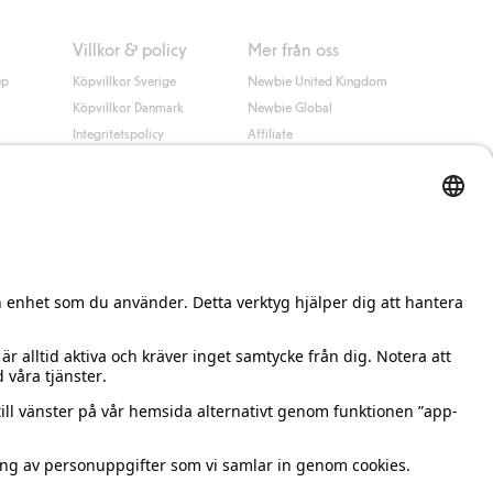
Villkor & policy
Mer från oss
up
Köpvillkor Sverige
Newbie United Kingdom
Köpvillkor Danmark
Newbie Global
Integritetspolicy
Affiliate
Cookiepolicy
Studentrabatt
Villkor #YesKappahl
#YesNewbie