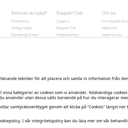
Behöver du hjälp?
Kappahl Club
Om oss
Kundservice
Logga in
Om Kappahl Gro
Vanliga frågor
Kappahl Club
Hållbarhet
Beställning & retur
Medlemsvillkor
Jobba hos oss
Kontakta oss
Press & nyheter
Hitta butik
Tillgänglighet
Presentkortssaldo
Personal styling
Ångra ditt köp