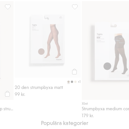
till i favoriter
20 den medium control top strumpbyxa, Lägg till i favoriter
20 den strumpbyxa matt, Lägg t
Köp
+1
20 den strumpbyxa matt
99 kr.
Köp
Xlnt
20 den medium control top strumpbyxa
179 kr.
Populära kategorier