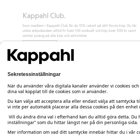
Kappahl Club.
Som medlem i Kappahl Club får du 15% rabatt på ditt första köp. Du får
unika erbjudanden, alltid fri frakt (till ombud) vid köp över 500 kr samt
samlar poäng på alla köp och aktiviteter.
Bli medlem
Sweden
Ändra land
Cookies