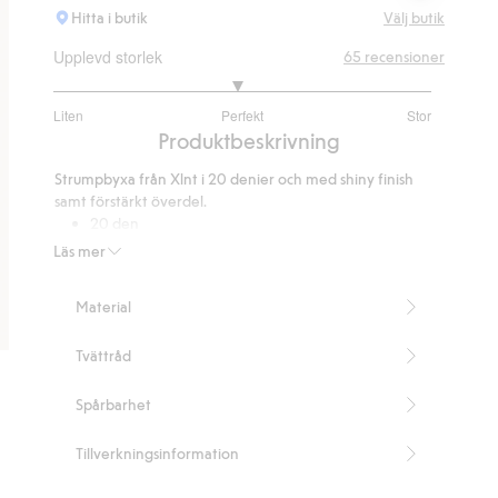
Hitta i butik
Välj butik
Upplevd storlek
65
recensioner
2.953488372093023
Liten
Perfekt
Stor
utav
Baserat
Produktbeskrivning
5
på
Strumpbyxa från Xlnt i 20 denier och med shiny finish
43
samt förstärkt överdel.
betyg
20 den
Glansiga
Läs mer
Förstärkt överdel
Grenkil
Material
Innehåller 50% återvunnen polyamid.
Artikelnummer
:
399626
Tvättråd
Blended Recycled Polyamide
Spårbarhet
Tillverkningsinformation