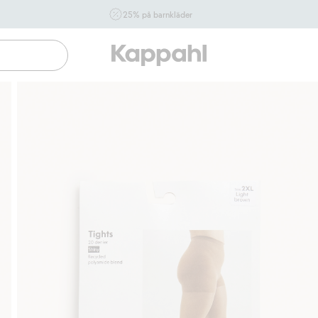
25% på barnkläder
Gäller online vid köp av 2 eller fler varor som ingår i
erbjudandet tom den 10/8 kl 10.00. Ej Newbie. Gäller för dig
som är eller blir medlem. Kan ej kombineras med andra
rabatter eller erbjudanden.
Shoppa nu
Gratis fraktalternativ
Smidig betalning med Kla