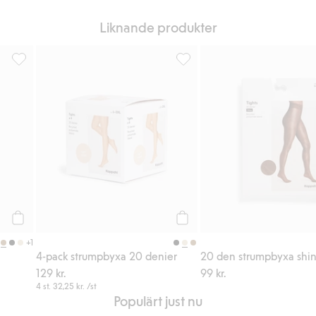
Liknande produkter
l i favoriter
20 den strumpbyxa matt, Lägg till i favoriter
4-pack strumpbyxa 20 denier, L
Köp
Köp
+1
4-pack strumpbyxa 20 denier
20 den strumpbyxa shi
129 kr.
99 kr.
4 st.
32,25 kr.
/st
Populärt just nu