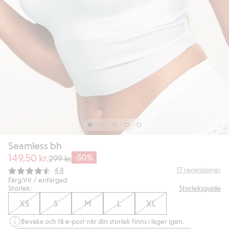
Seamless bh
149,50 kr.
-50%
299 kr.
Snittbetyg:
17
recensioner
4.8
Färg:
Vit / enfärgad
Storlek:
Storleksguide
XS
S
M
L
XL
Bevaka och få e-post när din storlek finns i lager igen.