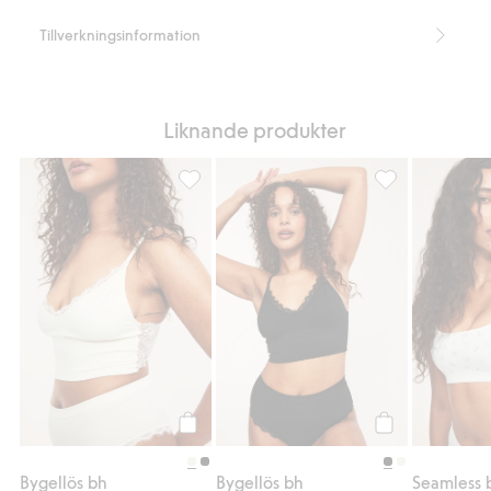
Tillverkningsinformation
Liknande produkter
Bygellös bh, Lägg till i favoriter
Bygellös bh, Lägg
Köp
Köp
Bygellös bh
Bygellös bh
Seamless 