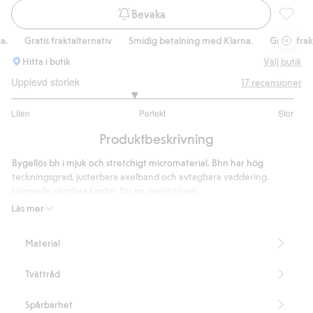
Bevaka
Seamles
Gratis fraktalternativ
Smidig betalning med Klarna.
Gratis fraktal
Hitta i butik
Välj butik
Upplevd storlek
17
recensioner
2.733333333333333
Liten
Perfekt
Stor
utav
Baserat
5
Produktbeskrivning
på
15
Bygellös bh i mjuk och stretchigt micromaterial. Bhn har hög
betyg
teckningsgrad, justerbara axelband och avtagbara vaddering.
Limmade sömlösa kanter för en osynlig look.
Limmade sömlösa kanter
Läs mer
Uttagbar vaddering
Justerbara axelband
Material
Bygellös
Innehåller 66% återvunnen polyamid
Tvättråd
Artikelnummer
:
860536
Blended Recycled Polyamide
Spårbarhet