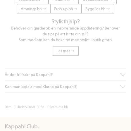
Amnings bh
Push-up bh
Bygellös bh
Stylisthjälp?
Behöver din garderob en inspirerande uppdatering? Behöver
du tips på att hitta din stil?
Som medlem kan du boka tid med stylist i butik gratis.
Läs mer
Är det fri frakt på Kappahl?
Kan man betala med Klarna på Kappahl?
Är du medlem i Kappahl Club har du alltid gratis frakt till butik
eller om du handlar för över 500kr med leverans till ombud
eller paketbox (gäller ej hemleverans). Frakten tas bort per
Ja, i samarbete med Klarna erbjuder vi smidig betalning med
Dam
Underkläder
Bh
Seamless bh
automatik efter du loggat in och identifierats som medlem.
bland annat faktura och swish men även andra betalningssätt.
Genom att lämna information i kassan godkänner du Klarnas
Annars kostar frakten 39kr för ombudsleverans eller paketskåp
villkor. Genom att klicka på "Slutför köp" godkänner du Kappahls
(Instabox) och 59kr vid hemleverans oavsett hur mycket du
Kappahl Club.
allmänna villkor.
Läs mer om Klarnas betalningsvillkor
(extern
handlar för.