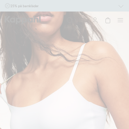
25% på barnkläder
Gäller online vid köp av 2 eller fler varor som ingår i erbjudandet tom den 10/8 kl
10.00. Ej Newbie. Gäller för dig som är eller blir medlem. Kan ej kombineras med
andra rabatter eller erbjudanden.
Shoppa nu