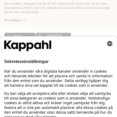
länk).
Som medlem i Kappahl Club får du 15% rabatt på ditt första köp. Du får unika
Läs mer
Läs mer
erbjudanden, alltid fri frakt (till ombud) vid köp över 500 kr samt samlar poäng
på alla köp och aktiviteter.
Bli medlem
Behöver du hjälp?
Kundservice
Kappahl Club
Vanliga frågor
Logga in
Om oss
Beställning & retur
Kappahl Club
Om Kappahl Group
Villkor & policy