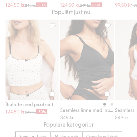
124,50 kr.
124,50 kr.
99,50 kr.
-50%
-50%
249 kr.
249 kr.
199
Populärt just nu
Bralette med picotkant, Lägg till i favoriter
Seamless linne m
Köp
Köp
Bralette med picotkant
Seamless linne med inbyggd bh
124,50 kr.
-50%
249 kr.
349 kr.
349 kr.
Populära kategorier
Seamless bh
Minimizer
Ovadderad bh