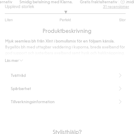
rnativ
Smidig betalning med Klarna.
Gratis fraktalternativ
Smidig
Upplevd storlek
31
recensioner
3
Liten
Perfekt
Stor
utav
Baserat
5
Produktbeskrivning
på
23
Mjuk seamless bh från Xlnt i bomullsmix för en följsam känsla.
betyg
Bygellös bh med uttagbar vaddering i kuporna, breda axelband för
god support och justerbara axelband samt hysk och hakknäppning.
Täckningsgard: hög
Läs mer
Utan bygel
Seamless
Tvättråd
Uttagbar vaddering
Breda och justerbara axelband
Spårbarhet
Hysk och hakknäppning
Artikelnummer
:
825588
Tillverkningsinformation
Stylisthjälp?