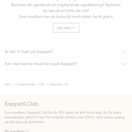
Behöver din garderob en inspirerande uppdatering? Behöver
du tips på att hitta din stil?
Som medlem kan du boka tid med stylist i butik gratis.
Läs mer
Är det fri frakt på Kappahl?
Kan man betala med Klarna på Kappahl?
Är du medlem i Kappahl Club har du alltid gratis frakt till butik
eller om du handlar för över 500kr med leverans till ombud
eller paketbox (gäller ej hemleverans). Frakten tas bort per
Ja, i samarbete med Klarna erbjuder vi smidig betalning med
Dam
Underkläder
Bh
Seamless bh
automatik efter du loggat in och identifierats som medlem.
bland annat faktura och swish men även andra betalningssätt.
Genom att lämna information i kassan godkänner du Klarnas
Annars kostar frakten 39kr för ombudsleverans eller paketskåp
villkor. Genom att klicka på "Slutför köp" godkänner du Kappahls
(Instabox) och 59kr vid hemleverans oavsett hur mycket du
Kappahl Club.
allmänna villkor.
Läs mer om Klarnas betalningsvillkor
(extern
handlar för.
länk).
Som medlem i Kappahl Club får du 15% rabatt på ditt första köp. Du får unika
Läs mer
Läs mer
erbjudanden, alltid fri frakt (till ombud) vid köp över 500 kr samt samlar poäng
på alla köp och aktiviteter.
Bli medlem