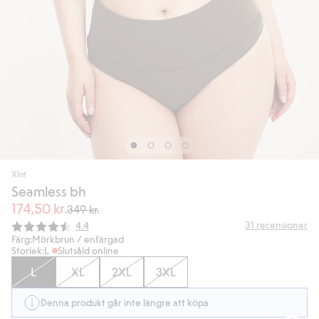
Xlnt
Seamless bh
174,50 kr.
349 kr.
Snittbetyg:
31
recensioner
4.4
Färg:
Mörkbrun / enfärgad
Storlek:
L
Slutsåld online
L
XL
2XL
3XL
Denna produkt går inte längre att köpa