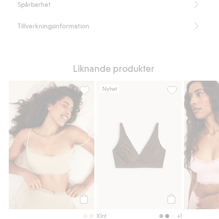
Spårbarhet
Tillverkningsinformation
Liknande produkter
Nyhet
Spetsbralette i modal, Lägg till i favoriter
Spets-bralette, L
Köp
Köp
+1
Xlnt