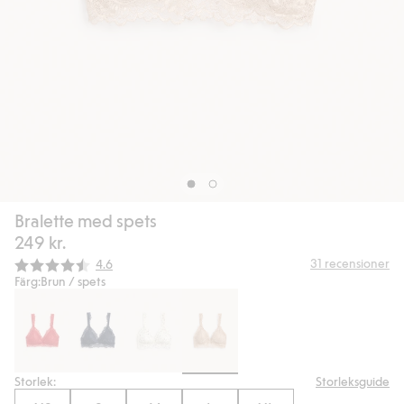
Bralette med spets
249 kr.
Snittbetyg:
31
recensioner
4.6
Färg:
Brun / spets
Storlek:
Storleksguide