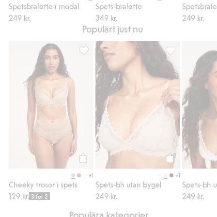
Spetsbralette i modal
Spets-bralette
Spetsbrale
249 kr.
349 kr.
249 kr.
Populärt just nu
Cheeky trosor i spets, Lägg till i favoriter
Spets-bh utan by
Köp
Köp
+1
+1
Cheeky trosor i spets
Spets-bh utan bygel
Spets-bh 
129 kr.
249 kr.
249 kr.
3 för 2
Populära kategorier