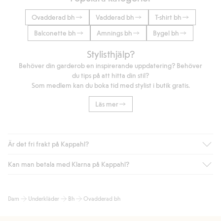
Ovadderad bh
Vadderad bh
T-shirt bh
Balconette bh
Amnings bh
Bygel bh
Stylisthjälp?
Behöver din garderob en inspirerande uppdatering? Behöver
du tips på att hitta din stil?
Som medlem kan du boka tid med stylist i butik gratis.
Läs mer
Är det fri frakt på Kappahl?
Kan man betala med Klarna på Kappahl?
Är du medlem i Kappahl Club har du alltid gratis frakt till butik
eller om du handlar för över 500kr med leverans till ombud
eller paketbox (gäller ej hemleverans). Frakten tas bort per
Ja, i samarbete med Klarna erbjuder vi smidig betalning med
Dam
Underkläder
Bh
Ovadderad bh
automatik efter du loggat in och identifierats som medlem.
bland annat faktura och swish men även andra betalningssätt.
Genom att lämna information i kassan godkänner du Klarnas
Annars kostar frakten 39kr för ombudsleverans eller paketskåp
villkor. Genom att klicka på "Slutför köp" godkänner du Kappahls