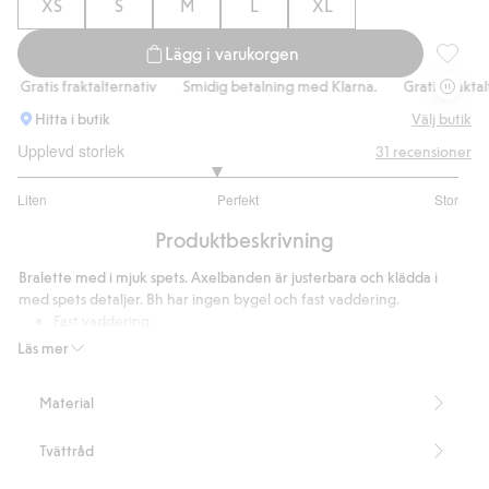
XS
S
M
L
XL
Lägg i varukorgen
Bralette
Gratis fraktalternativ
Smidig betalning med Klarna.
Gratis fraktalter
Hitta i butik
Välj butik
Upplevd storlek
31
recensioner
2.793103448275862
Liten
Perfekt
Stor
utav
Baserat
5
Produktbeskrivning
på
29
Bralette med i mjuk spets. Axelbanden är justerbara och klädda i
betyg
med spets detaljer. Bh har ingen bygel och fast vaddering.
Fast vaddering
Ingen bygel
Läs mer
Innehåller 84% återvunnen polyamid.
Artikelnummer
:
901793
Material
Blended Recycled Polyamide
Tvättråd