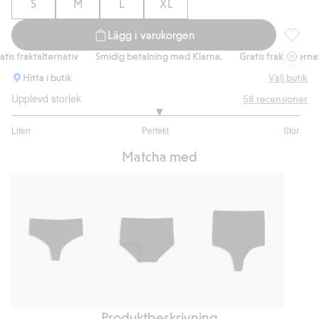
S
M
L
XL
Lägg i varukorgen
Formpre
 fraktalternativ
Smidig betalning med Klarna.
Gratis fraktalternativ
Hitta i butik
Välj butik
Upplevd storlek
58
recensioner
3.041666666666667
Liten
Perfekt
Stor
utav
Baserat
5
Matcha med
på
48
betyg
Produktbeskrivning
Stringtrosa
Histertrosa
Stringtrosa