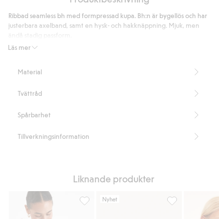
i
i
light
Ribbad seamless bh med formpressad kupa. Bh:n är bygellös och har
micro
micro
shape
justerbara axelband, samt en hysk- och hakknäppning. Mjuk, men
ändå stadig passform.
Täckningsgrad: Medium
Läs mer
Formpressad kupa
Justerbara axelband
Material
Hysk- och hakknäppning
Innehåller 61% återvunnen polyamid.
Tvättråd
Artikelnummer
:
406173
Blended Recycled Polyamide
Spårbarhet
Tillverkningsinformation
Liknande produkter
Nyhet
Formpressad seamless soft bh, Lägg till i f
Bygellös bh, Lägg