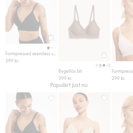
Köp
Formpressad seamless soft bh
299 kr.
Köp
+2
Bygellös bh
399 kr.
299 kr.
Populärt just nu
Formpressad seamless soft bh, Lägg till i f
Soft ribbad seam