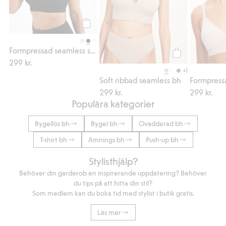
Köp
Formpressad seamless soft bh
299 kr.
Köp
+1
Soft ribbad seamless bh
299 kr.
299 kr.
Populära kategorier
Bygellös bh
Bygel bh
Ovadderad bh
T-shirt bh
Amnings bh
Push-up bh
Stylisthjälp?
Behöver din garderob en inspirerande uppdatering? Behöver
du tips på att hitta din stil?
Som medlem kan du boka tid med stylist i butik gratis.
Läs mer