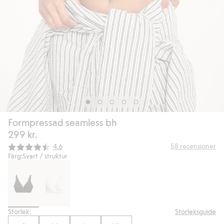
Formpressad seamless bh
299 kr.
Snittbetyg:
58
recensioner
4.6
Färg:
Svart / struktur
Storlek:
Storleksguide