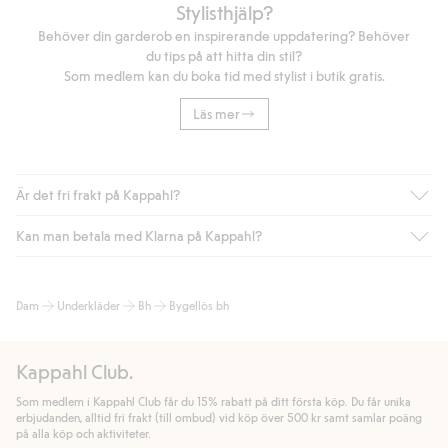
Stylisthjälp?
Behöver din garderob en inspirerande uppdatering? Behöver
du tips på att hitta din stil?
Som medlem kan du boka tid med stylist i butik gratis.
Läs mer
Är det fri frakt på Kappahl?
Kan man betala med Klarna på Kappahl?
Är du medlem i Kappahl Club har du alltid gratis frakt till butik
eller om du handlar för över 500kr med leverans till ombud
eller paketbox (gäller ej hemleverans). Frakten tas bort per
Ja, i samarbete med Klarna erbjuder vi smidig betalning med
Dam
Underkläder
Bh
Bygellös bh
automatik efter du loggat in och identifierats som medlem.
bland annat faktura och swish men även andra betalningssätt.
Genom att lämna information i kassan godkänner du Klarnas
Annars kostar frakten 39kr för ombudsleverans eller paketskåp
villkor. Genom att klicka på "Slutför köp" godkänner du Kappahls
(Instabox) och 59kr vid hemleverans oavsett hur mycket du
Kappahl Club.
allmänna villkor.
Läs mer om Klarnas betalningsvillkor
(extern
handlar för.
länk).
Som medlem i Kappahl Club får du 15% rabatt på ditt första köp. Du får unika
Läs mer
Läs mer
erbjudanden, alltid fri frakt (till ombud) vid köp över 500 kr samt samlar poäng
på alla köp och aktiviteter.