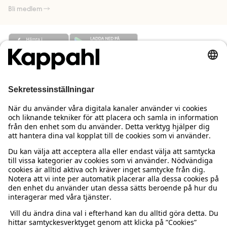
Bli medlem
Behöver du hjälp?
Kundservice
Kappahl Club
Vanliga frågor
Logga in
Om oss
Beställning & retur
Kappahl Club
Om Kappahl Group
Villkor & policy
Kontakta oss
Medlemsvillkor
Hållbarhet
Köpvillkor Sverige
Mer från oss
Hitta butik