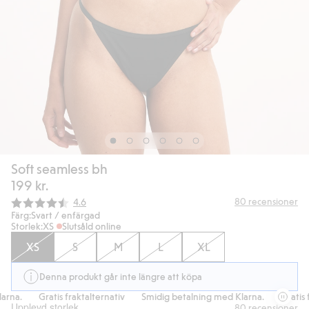
Soft seamless bh
199 kr.
Snittbetyg:
80
recensioner
4.6
Färg:
Svart / enfärgad
Storlek:
XS
Slutsåld online
XS
S
M
L
XL
Denna produkt går inte längre att köpa
rna.
Gratis fraktalternativ
Smidig betalning med Klarna.
Gratis fr
Upplevd storlek
80
recensioner