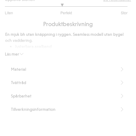
2.850746268656716
Liten
Perfekt
Stor
utav
Baserat
5
Produktbeskrivning
på
67
En mjuk bh utan knäppning i ryggen. Seamless modell utan bygel
betyg
och vaddering.
Justerbara axelband
Innehåller 63% återvunnen polyamid
Läs mer
Artikelnummer
:
351213
Blended Recycled Polyamide
Material
Tvättråd
Spårbarhet
Tillverkningsinformation