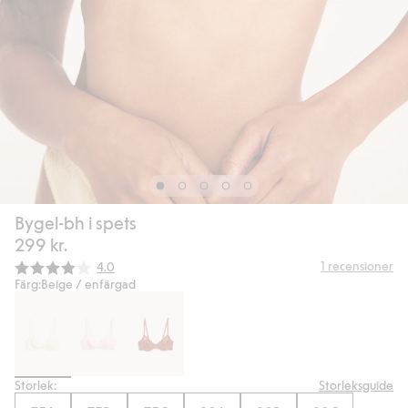
Bygel-bh i spets
299 kr.
Snittbetyg:
1
recensioner
4.0
Färg:
Beige / enfärgad
Storlek:
Storleksguide