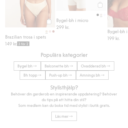
Köp
Bygel-bh i micro
299 kr.
Köp
Bygel-bh i
Brazilian trosa i spets
199 kr.
149 kr.
3 för 2
Populära kategorier
Bygel bh
Balconette bh
Ovadderad bh
Bh topp
Push-up bh
Amnings bh
Stylisthjälp?
Behöver din garderob en inspirerande uppdatering? Behöver
du tips på att hitta din stil?
Som medlem kan du boka tid med stylist i butik gratis.
Läs mer