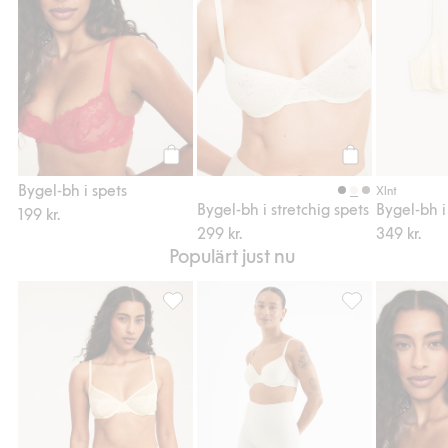
Köp
Köp
Bygel-bh i spets
Xlnt
Bygel-bh i stretchig spets
Bygel-bh i
199 kr.
299 kr.
349 kr.
Populärt just nu
Brazilian trosa i spets, Lägg till i favoriter
Bygel-bh i micro,