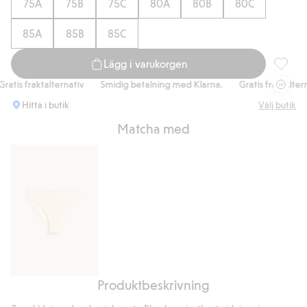
75A
75B
75C
80A
80B
80C
85A
85B
85C
Lägg i varukorgen
Bygel-bh
is fraktalternativ
Smidig betalning med Klarna.
Gratis fraktalternativ
Hitta i butik
Välj butik
Matcha med
Produktbeskrivning
Brazilian
trosa