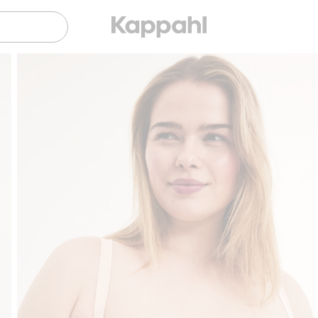
Gratis fraktalternativ
Smidig betalning med K