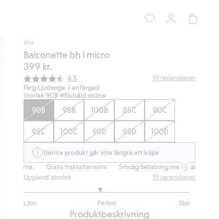
Xlnt
Balconette bh i micro
399 kr.
Snittbetyg:
19
recensioner
4.5
Färg:
Ljusbeige / enfärgad
Storlek:
90B
Slutsåld online
90B
95B
100B
85C
90C
95C
100C
90D
95D
100D
Denna produkt går inte längre att köpa
larna.
Gratis fraktalternativ
Smidig betalning med Klarna.
Gratis
Upplevd storlek
19
recensioner
2.846153846153846
Liten
Perfekt
Stor
utav
Baserat
Produktbeskrivning
5