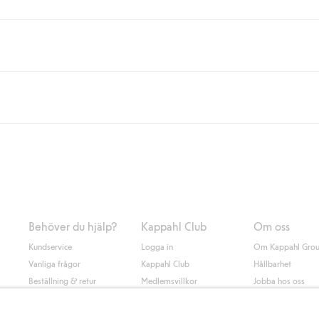
eller om du handlar för över 500kr med leverans till ombud eller paketbox (g
Instabox) och 59kr vid hemleverans oavsett hur mycket du handlar för.
nd annat faktura och swish men även andra betalningssätt. Genom att lämna
s mer om Klarnas betalningsvillkor
(extern länk).
Behöver du hjälp?
Kappahl Club
Om oss
Kundservice
Logga in
Om Kappahl Gro
Vanliga frågor
Kappahl Club
Hållbarhet
Beställning & retur
Medlemsvillkor
Jobba hos oss
Kontakta oss
Press & nyheter
Hitta butik
Tillgänglighet