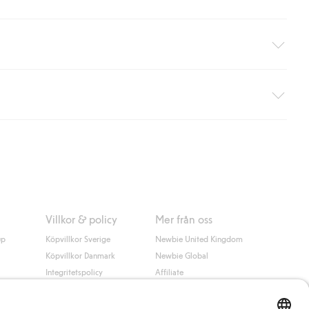
äller ej hemleverans). Frakten tas bort per automatik efter du
 information i kassan godkänner du Klarnas villkor. Genom att
Villkor & policy
Mer från oss
up
Köpvillkor Sverige
Newbie United Kingdom
Köpvillkor Danmark
Newbie Global
Integritetspolicy
Affiliate
Cookiepolicy
Studentrabatt
Villkor #YesKappahl