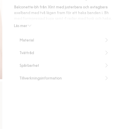
på
Balconette-bh från Xlnt med justerbara och avtagbara
13
axelband med två lägen fram för att haka banden i. Bh
betyg
med formpressad kupa samt 4 rader med hysk och hake.
4 rader hysk och hake
Läs mer
Avtagbara axelband
Justerbara axelband
Material
2 lägen att fästa fram
Innehåller 75% återvunnen polyamid.
Tvättråd
Artikelnummer
:
429399
Blended Recycled Polyamide
Spårbarhet
Tillverkningsinformation