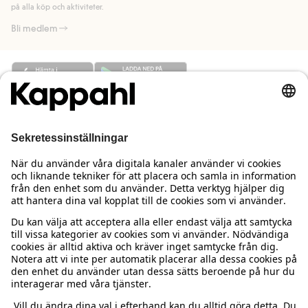
på alla köp och aktiviteter.
Bli medlem
Behöver du hjälp?
Kundservice
Kappahl Club
Vanliga frågor
Logga in
Om oss
Beställning & retur
Kappahl Club
Om Kappahl Group
Villkor & policy
Kontakta oss
Medlemsvillkor
Hållbarhet
Köpvillkor Sverige
Mer från oss