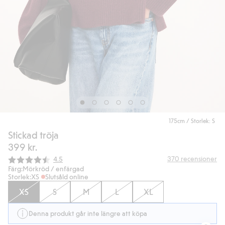
175cm / Storlek: S
Stickad tröja
399 kr.
Snittbetyg:
370
recensioner
4.5
Färg:
Mörkröd / enfärgad
Storlek:
XS
Slutsåld online
XS
S
M
L
XL
Denna produkt går inte längre att köpa