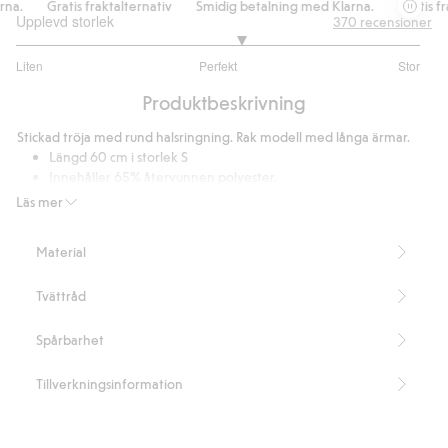
a.
Gratis fraktalternativ
Smidig betalning med Klarna.
Gratis fra
Upplevd storlek
370
recensioner
3.231511254019293
Liten
Perfekt
Stor
utav
Baserat
5
Produktbeskrivning
på
311
Stickad tröja med rund halsringning. Rak modell med långa ärmar.
betyg
Längd 60 cm i storlek S
Innehåller 65% återvunnen polyester.
Artikelnummer
:
453803
Läs mer
Blended Recycled Polyester
Material
Tvättråd
Spårbarhet
Tillverkningsinformation