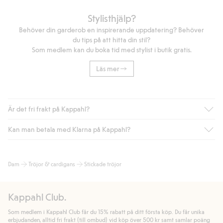
Stylisthjälp?
Behöver din garderob en inspirerande uppdatering? Behöver
du tips på att hitta din stil?
Som medlem kan du boka tid med stylist i butik gratis.
Läs mer
Är det fri frakt på Kappahl?
Kan man betala med Klarna på Kappahl?
Är du medlem i Kappahl Club har du alltid gratis frakt till butik
eller om du handlar för över 500kr med leverans till ombud
eller paketbox (gäller ej hemleverans). Frakten tas bort per
Ja, i samarbete med Klarna erbjuder vi smidig betalning med
Dam
Tröjor & cardigans
Stickade tröjor
automatik efter du loggat in och identifierats som medlem.
bland annat faktura och swish men även andra betalningssätt.
Genom att lämna information i kassan godkänner du Klarnas
Annars kostar frakten 39kr för ombudsleverans eller paketskåp
villkor. Genom att klicka på "Slutför köp" godkänner du Kappahls
(Instabox) och 59kr vid hemleverans oavsett hur mycket du
Kappahl Club.
allmänna villkor.
Läs mer om Klarnas betalningsvillkor
(extern
handlar för.
länk).
Som medlem i Kappahl Club får du 15% rabatt på ditt första köp. Du får unika
Läs mer
Läs mer
erbjudanden, alltid fri frakt (till ombud) vid köp över 500 kr samt samlar poäng