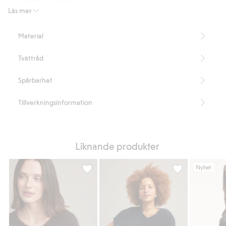
Korta ärmar
Läs mer
V-ringad
Ribbade detaljer
Material
Längd 64 cm i storlek XL
Innehåller 91% återvunnen polyester
Tvättråd
Artikelnummer
:
912014
Blended Recycled Polyester
Spårbarhet
Tillverkningsinformation
Liknande produkter
Nyhet
Stickad topp i mohairmix, Lägg till i favorit
Stickad topp i mo