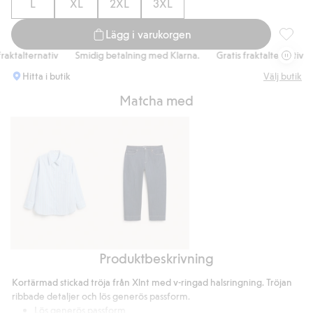
L
XL
2XL
3XL
Lägg i varukorgen
Kortärma
talternativ
Smidig betalning med Klarna.
Gratis fraktalternativ
S
Hitta i butik
Välj butik
Matcha med
Produktbeskrivning
Randig
Barrel
skjorta
jeans
Kortärmad stickad tröja från Xlnt med v-ringad halsringning. Tröjan
i
high
ribbade detaljer och lös generös passform.
bomullspoplin
waist
Lös generös passform