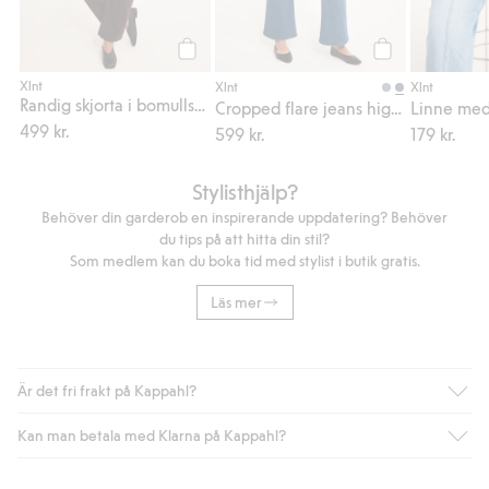
Köp
Köp
Xlnt
Xlnt
Xlnt
Randig skjorta i bomullspoplin
Cropped flare jeans high waist
499 kr.
599 kr.
179 kr.
Stylisthjälp?
Behöver din garderob en inspirerande uppdatering? Behöver
du tips på att hitta din stil?
Som medlem kan du boka tid med stylist i butik gratis.
Läs mer
Är det fri frakt på Kappahl?
Kan man betala med Klarna på Kappahl?
Är du medlem i Kappahl Club har du alltid gratis frakt till butik
eller om du handlar för över 500kr med leverans till ombud