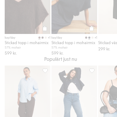
Köp
Köp
+1
+1
kay/day
kay/day
Stickad topp i mohairmix
Stickad topp i mohairmix
57% mohair
57% mohair
299 kr.
599 kr.
599 kr.
Populärt just nu
Randig skjorta i bomullspoplin, Lägg till i f
Cropped flare je