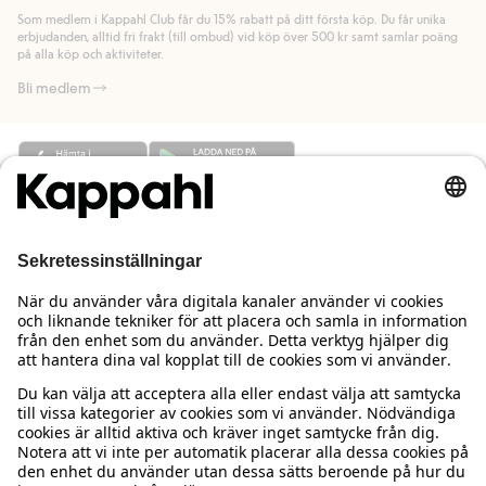
länk).
Som medlem i Kappahl Club får du 15% rabatt på ditt första köp. Du får unika
Läs mer
Läs mer
erbjudanden, alltid fri frakt (till ombud) vid köp över 500 kr samt samlar poäng
på alla köp och aktiviteter.
Bli medlem
Behöver du hjälp?
Kundservice
Kappahl Club
Vanliga frågor
Logga in
Om oss
Beställning & retur
Kappahl Club
Om Kappahl Group
Villkor & policy