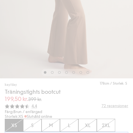
178cm / Storlek: S
kay/day
Träningstights bootcut
199,50 kr.
399 kr.
Snittbetyg:
72
recensioner
4.4
Färg:
Brun / enfärgad
Storlek:
XS
Slutsåld online
XS
S
M
L
XL
2XL