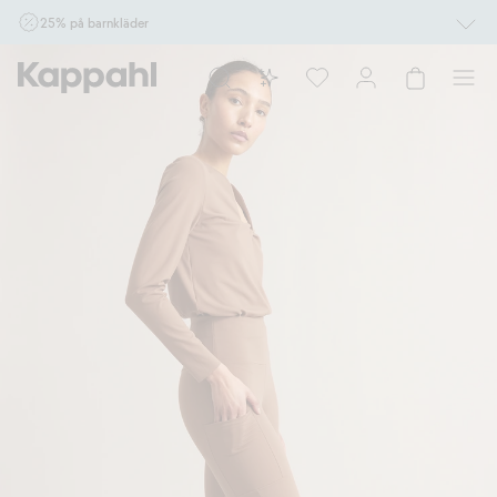
25% på barnkläder
Gäller online vid köp av 2 eller fler varor som ingår i erbjudandet tom den 10/8 kl
10.00. Ej Newbie. Gäller för dig som är eller blir medlem. Kan ej kombineras med
andra rabatter eller erbjudanden.
Shoppa nu