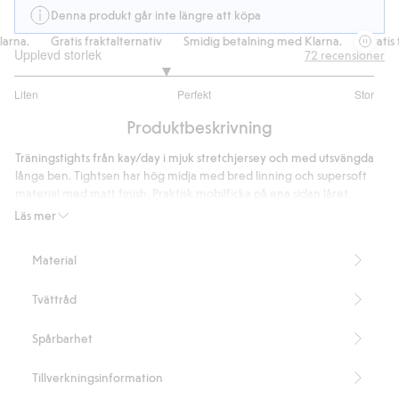
Denna produkt går inte längre att köpa
rna.
Gratis fraktalternativ
Smidig betalning med Klarna.
Gratis f
Upplevd storlek
72
recensioner
2.672131147540984
Liten
Perfekt
Stor
utav
Baserat
5
Produktbeskrivning
på
61
Träningstights från kay/day i mjuk stretchjersey och med utsvängda
betyg
långa ben. Tightsen har hög midja med bred linning och supersoft
material med matt finish. Praktisk mobilficka på ena sidan låret.
Perfekta för lågintensiv träning och lediga dagar.
Läs mer
Tight passform
Hög midja
Material
Bootcut modell
Stretch
Tvättråd
Ficka på sidan
Supersoft
Matt finish
Spårbarhet
Del av ett set
Innehåller 76% återvunnen polyester.
Tillverkningsinformation
Artikelnummer
:
826214