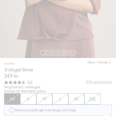
176cm / Storlek: S
kay/day
V-ringat linne
249 kr.
Snittbetyg:
230
recensioner
4.3
Färg:
Vinröd / enfärgad
Storlek:
XS
Slutsåld online
XS
S
M
L
XL
2XL
Denna produkt går inte längre att köpa