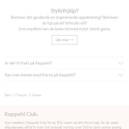
Stylisthjälp?
Behöver din garderob en inspirerande uppdatering? Behöver
du tips på att hitta din stil?
Som medlem kan du boka tid med stylist i butik gratis.
Läs mer
Är det fri frakt på Kappahl?
Kan man betala med Klarna på Kappahl?
Är du medlem i Kappahl Club har du alltid gratis frakt till butik
eller om du handlar för över 500kr med leverans till ombud
eller paketbox (gäller ej hemleverans). Frakten tas bort per
Ja, i samarbete med Klarna erbjuder vi smidig betalning med
Dam
Toppar
Linnen
automatik efter du loggat in och identifierats som medlem.
bland annat faktura och swish men även andra betalningssätt.
Genom att lämna information i kassan godkänner du Klarnas
Annars kostar frakten 39kr för ombudsleverans eller paketskåp
villkor. Genom att klicka på "Slutför köp" godkänner du Kappahls
(Instabox) och 59kr vid hemleverans oavsett hur mycket du
Kappahl Club.
allmänna villkor.
Läs mer om Klarnas betalningsvillkor
(extern
handlar för.
länk).
Som medlem i Kappahl Club får du 15% rabatt på ditt första köp. Du får unika
Läs mer
Läs mer
erbjudanden, alltid fri frakt (till ombud) vid köp över 500 kr samt samlar poäng