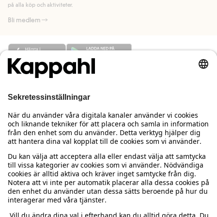
på alla köp och aktiviteter.
Bli medlem
Behöver du hjälp?
Kundservice
Kappahl Club
Vanliga frågor
Logga in
Om oss
Beställning & retur
Kappahl Club
Om Kappahl Group
Villkor & policy
Kontakta oss
Medlemsvillkor
Hållbarhet
Köpvillkor Sverige
Mer från oss