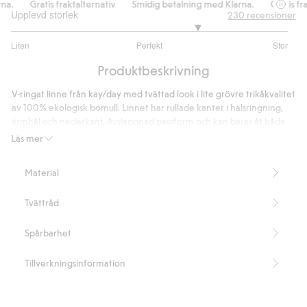
.
Gratis fraktalternativ
Smidig betalning med Klarna.
Gratis frak
Upplevd storlek
230
recensioner
3.70391061452514
Liten
Perfekt
Stor
utav
Baserat
5
Produktbeskrivning
på
179
V-ringat linne från kay/day med tvättad look i lite grövre trikåkvalitet
betyg
av 100% ekologisk bomull. Linnet har rullade kanter i halsringning,
ärmhål och nederkant. Avslappnad passform och kan bäras åt båda
håll för att variera plagget.
Läs mer
Avslappnad passform
Tvättad look
Material
Rullade kanter
V-ringad
Tvättråd
Kan bäras åt båda håll
Längd 60 cm i storlek S
Innehåller 100% ekologisk bomull
Spårbarhet
Artikelnummer
:
510248
Organic cotton- GOTS
Tillverkningsinformation