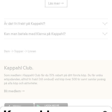
Läs mer
Är det fri frakt på Kappahl?
Kan man betala med Klarna på Kappahl?
Är du medlem i Kappahl Club har du alltid gratis frakt till butik
eller om du handlar för över 500kr med leverans till ombud
eller paketbox (gäller ej hemleverans). Frakten tas bort per
Ja, i samarbete med Klarna erbjuder vi smidig betalning med
Dam
Toppar
Linnen
automatik efter du loggat in och identifierats som medlem.
bland annat faktura och swish men även andra betalningssätt.
Genom att lämna information i kassan godkänner du Klarnas
Annars kostar frakten 39kr för ombudsleverans eller paketskåp
villkor. Genom att klicka på "Slutför köp" godkänner du Kappahls
(Instabox) och 59kr vid hemleverans oavsett hur mycket du
Kappahl Club.
allmänna villkor.
Läs mer om Klarnas betalningsvillkor
(extern
handlar för.
länk).
Som medlem i Kappahl Club får du 15% rabatt på ditt första köp. Du får unika
Läs mer
Läs mer
erbjudanden, alltid fri frakt (till ombud) vid köp över 500 kr samt samlar poäng
på alla köp och aktiviteter.
Bli medlem