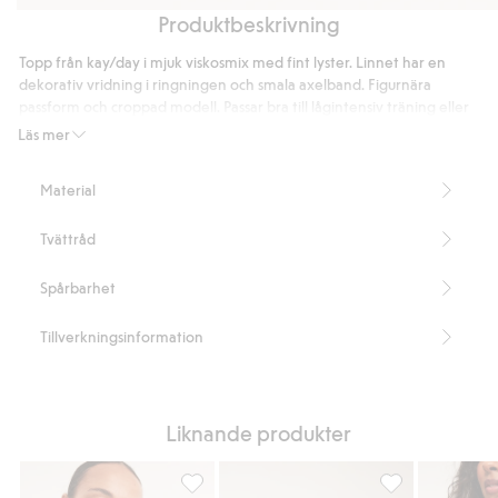
Produktbeskrivning
Linne
Cykelbyxor
Vida
Byxor
med
med
byxor
med
Topp från kay/day i mjuk viskosmix med fint lyster. Linnet har en
dragsk
nedvikbar
med
nedvikbar
dekorativ vridning i ringningen och smala axelband. Figurnära
midja
nedvikbar
midja
passform och croppad modell. Passar bra till lågintensiv träning eller
lediga dagar.
midja
Läs mer
Figurnära passform
Croppad modell
Material
Dekorativ vridning
Fint lyster
Tvättråd
Smala axelband
V-ringad
Del av ett set
Spårbarhet
Innehåller 93% Livaeco by Birla Cellulose™ viskosfiber.
Artikelnummer
:
448126
Tillverkningsinformation
LIVAECO BY BIRLA CELLULOSE™ Blend
Liknande produkter