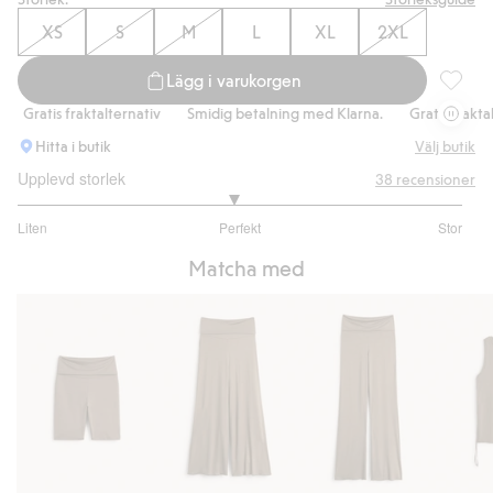
XS
S
M
L
XL
2XL
Lägg i varukorgen
Topp i v
Gratis fraktalternativ
Smidig betalning med Klarna.
Gratis fraktalter
Hitta i butik
Välj butik
Upplevd storlek
38
recensioner
2.931034482758621
Liten
Perfekt
Stor
utav
Baserat
5
Matcha med
på
29
betyg