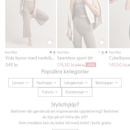
Köp
Köp
kay/day
kay/day
kay/day
Vida byxor med nedvikbar midja
Seamless sport bh
349 kr.
174,50 kr.
149,50 kr.
-50%
349 kr.
2
Populära kategorier
Linnen
Festtopp
Långärmat
Bastoppar
T-shirts
Kortärmat
Stylisthjälp?
Behöver din garderob en inspirerande uppdatering? Behöver
du tips på att hitta din stil?
Som medlem kan du boka tid med stylist i butik gratis.