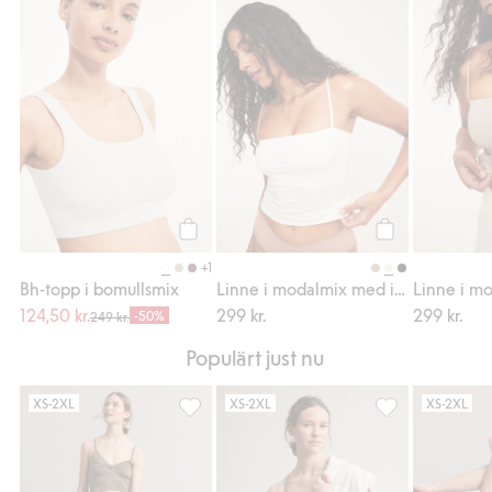
Bh-topp i bomullsmix, Lägg till i favoriter
Linne i modalmi
Köp
Köp
+1
Bh-topp i bomullsmix
Linne i modalmix med inbyggd bh
124,50 kr.
299 kr.
299 kr.
-50%
249 kr.
Populärt just nu
XS-2XL
XS-2XL
XS-2XL
Vida byxor med nedvikbar midja, Lägg till 
Seamless sport bh