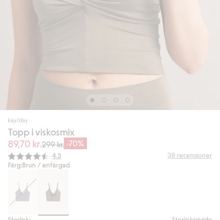
kay/day
Topp i viskosmix
89,70 kr.
-70%
299 kr.
Snittbetyg:
38
recensioner
4.3
Färg:
Brun / enfärgad
Storlek:
Storleksguide