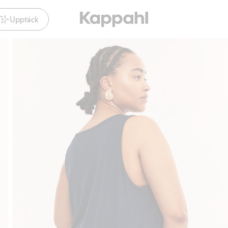
Upptäck
Gratis fraktalternativ
Smidig betalning med K