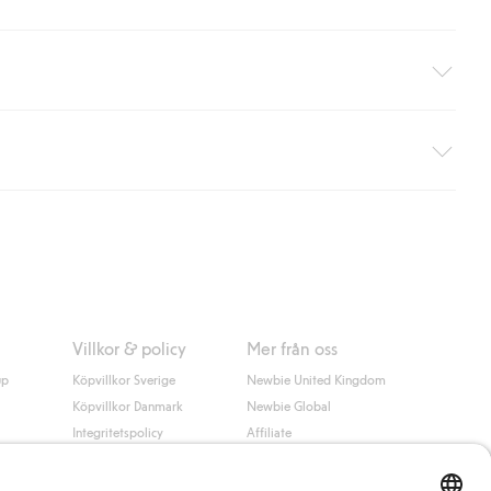
äller ej hemleverans). Frakten tas bort per automatik efter du
 information i kassan godkänner du Klarnas villkor. Genom att
Villkor & policy
Mer från oss
up
Köpvillkor Sverige
Newbie United Kingdom
Köpvillkor Danmark
Newbie Global
Integritetspolicy
Affiliate
Cookiepolicy
Studentrabatt
Villkor #YesKappahl