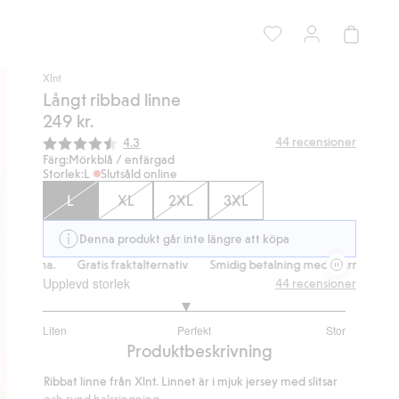
Xlnt
Långt ribbad linne
249 kr.
Snittbetyg:
44
recensioner
4.3
Färg:
Mörkblå / enfärgad
Storlek:
L
Slutsåld online
L
XL
2XL
3XL
Denna produkt går inte längre att köpa
larna.
Gratis fraktalternativ
Smidig betalning med Klarna.
Gratis 
Upplevd storlek
44
recensioner
2.894736842105263
Liten
Perfekt
Stor
utav
Baserat
Produktbeskrivning
5
på
Ribbat linne från Xlnt. Linnet är i mjuk jersey med slitsar
38
och rund halsringning.