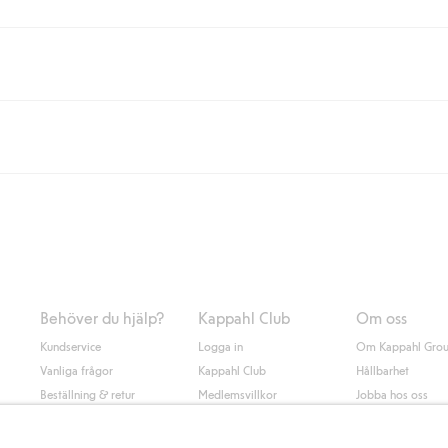
eller om du handlar för över 500kr med leverans till ombud eller paketbox (g
Instabox) och 59kr vid hemleverans oavsett hur mycket du handlar för.
nd annat faktura och swish men även andra betalningssätt. Genom att lämna
s mer om Klarnas betalningsvillkor
(extern länk).
Behöver du hjälp?
Kappahl Club
Om oss
Kundservice
Logga in
Om Kappahl Gro
Vanliga frågor
Kappahl Club
Hållbarhet
Beställning & retur
Medlemsvillkor
Jobba hos oss
Kontakta oss
Press & nyheter
Hitta butik
Tillgänglighet