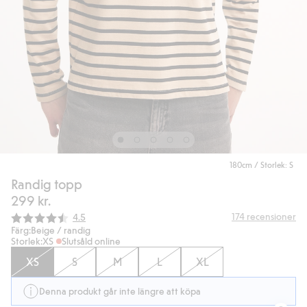
180cm / Storlek: S
Randig topp
299 kr.
Snittbetyg:
174
recensioner
4.5
Färg:
Beige / randig
Storlek:
XS
Slutsåld online
XS
S
M
L
XL
Denna produkt går inte längre att köpa