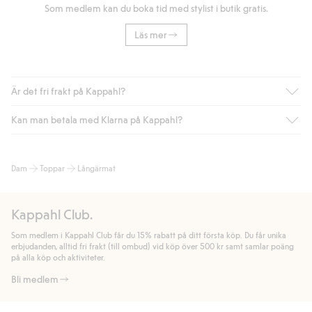
Som medlem kan du boka tid med stylist i butik gratis.
Läs mer
Är det fri frakt på Kappahl?
Kan man betala med Klarna på Kappahl?
Är du medlem i Kappahl Club har du alltid gratis frakt till butik
eller om du handlar för över 500kr med leverans till ombud
eller paketbox (gäller ej hemleverans). Frakten tas bort per
Ja, i samarbete med Klarna erbjuder vi smidig betalning med
Dam
Toppar
Långärmat
automatik efter du loggat in och identifierats som medlem.
bland annat faktura och swish men även andra betalningssätt.
Genom att lämna information i kassan godkänner du Klarnas
Annars kostar frakten 39kr för ombudsleverans eller paketskåp
villkor. Genom att klicka på "Slutför köp" godkänner du Kappahls
(Instabox) och 59kr vid hemleverans oavsett hur mycket du
Kappahl Club.
allmänna villkor.
Läs mer om Klarnas betalningsvillkor
(extern
handlar för.
länk).
Som medlem i Kappahl Club får du 15% rabatt på ditt första köp. Du får unika
Läs mer
Läs mer
erbjudanden, alltid fri frakt (till ombud) vid köp över 500 kr samt samlar poäng
på alla köp och aktiviteter.
Bli medlem