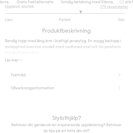
na.
Gratis fraktalternativ
Smidig betalning med Klarna.
Gratis fr
Upplevd storlek
174
recensioner
3.527131782945736
Liten
Perfekt
Stor
utav
Baserat
5
Produktbeskrivning
på
129
Randig topp med lång ärm i kraftigt jerseytyg. En snygg bastopp i
betyg
avslappnad oversize modell med nedhasad axel och lös passform.
Rundad halsringing.
Längd 62 cm i storlek S
Läs mer
Artikelnummer
:
375766
Tvättråd
Tillverkningsinformation
Stylisthjälp?
Behöver din garderob en inspirerande uppdatering? Behöver
du tips på att hitta din stil?