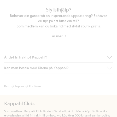
Stylisthjälp?
Behöver din garderob en inspirerande uppdatering? Behöver
du tips på att hitta din stil?
Som medlem kan du boka tid med stylist i butik gratis.
Läs mer
Är det fri frakt på Kappahl?
Kan man betala med Klarna på Kappahl?
Är du medlem i Kappahl Club har du alltid gratis frakt till butik
eller om du handlar för över 500kr med leverans till ombud
eller paketbox (gäller ej hemleverans). Frakten tas bort per
Ja, i samarbete med Klarna erbjuder vi smidig betalning med
Dam
Toppar
Kortärmat
automatik efter du loggat in och identifierats som medlem.
bland annat faktura och swish men även andra betalningssätt.
Genom att lämna information i kassan godkänner du Klarnas
Annars kostar frakten 39kr för ombudsleverans eller paketskåp
villkor. Genom att klicka på "Slutför köp" godkänner du Kappahls
(Instabox) och 59kr vid hemleverans oavsett hur mycket du
Kappahl Club.
allmänna villkor.
Läs mer om Klarnas betalningsvillkor
(extern
handlar för.
länk).
Som medlem i Kappahl Club får du 15% rabatt på ditt första köp. Du får unika
Läs mer
Läs mer
erbjudanden, alltid fri frakt (till ombud) vid köp över 500 kr samt samlar poäng