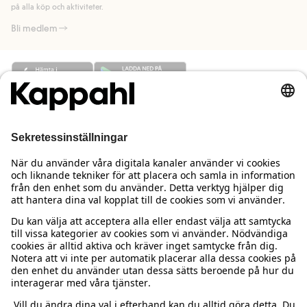
på alla köp och aktiviteter.
Bli medlem
Behöver du hjälp?
Kundservice
Kappahl Club
Vanliga frågor
Logga in
Om oss
Beställning & retur
Kappahl Club
Om Kappahl Group
Villkor & policy
Kontakta oss
Medlemsvillkor
Hållbarhet
Köpvillkor Sverige
Mer från oss