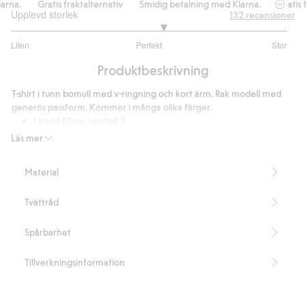
na.
Gratis fraktalternativ
Smidig betalning med Klarna.
Gratis fr
Upplevd storlek
132
recensioner
3.20952380952381
Liten
Perfekt
Stor
utav
Baserat
5
Produktbeskrivning
på
105
T-shirt i tunn bomull med v-ringning och kort ärm. Rak modell med
betyg
generös passform. Kommer i många olika färger.
Längd 62cm i storlek S
V-ringad
Läs mer
Rak modell
Generös passform
Material
Innehåller 100% ’organic in-conversion’-bomull.
Artikelnummer
:
425959
Tvättråd
Organic cotton In-conversion- GOTS
Spårbarhet
Tillverkningsinformation