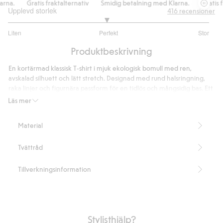
na.
Gratis fraktalternativ
Smidig betalning med Klarna.
Gratis fra
Upplevd storlek
416
recensioner
2.955414012738853
Liten
Perfekt
Stor
utav
Baserat
5
Produktbeskrivning
på
314
En kortärmad klassisk T‑shirt i mjuk ekologisk bomull med ren,
betyg
avskalad silhuett och lätt stretch. Designad med rund halsringning,
raka linjer och figurnära passform för en tidlös och mångsidig bas. Ett
säsongslöst plagg som fungerar både ensamt och som lager. Finns i
Läs mer
flera färger.
Rund halsringning
Material
Kort ärm
Figurnära passform
Tvättråd
Lätt stretch
Lightweight 140 gsm
Längd 62 cm i storlek S
Tillverkningsinformation
Innehåller 95% ekologisk bomull
Artikelnummer
:
360016
Organic cotton In-conversion- GOTS
Stylisthjälp?