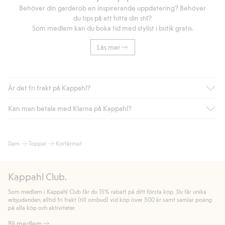
Behöver din garderob en inspirerande uppdatering? Behöver
du tips på att hitta din stil?
Som medlem kan du boka tid med stylist i butik gratis.
Läs mer
Är det fri frakt på Kappahl?
Kan man betala med Klarna på Kappahl?
Är du medlem i Kappahl Club har du alltid gratis frakt till butik
eller om du handlar för över 500kr med leverans till ombud
eller paketbox (gäller ej hemleverans). Frakten tas bort per
Ja, i samarbete med Klarna erbjuder vi smidig betalning med
Dam
Toppar
Kortärmat
automatik efter du loggat in och identifierats som medlem.
bland annat faktura och swish men även andra betalningssätt.
Genom att lämna information i kassan godkänner du Klarnas
Annars kostar frakten 39kr för ombudsleverans eller paketskåp
villkor. Genom att klicka på "Slutför köp" godkänner du Kappahls
(Instabox) och 59kr vid hemleverans oavsett hur mycket du
Kappahl Club.
allmänna villkor.
Läs mer om Klarnas betalningsvillkor
(extern
handlar för.
länk).
Som medlem i Kappahl Club får du 15% rabatt på ditt första köp. Du får unika
Läs mer
Läs mer
erbjudanden, alltid fri frakt (till ombud) vid köp över 500 kr samt samlar poäng
på alla köp och aktiviteter.
Bli medlem