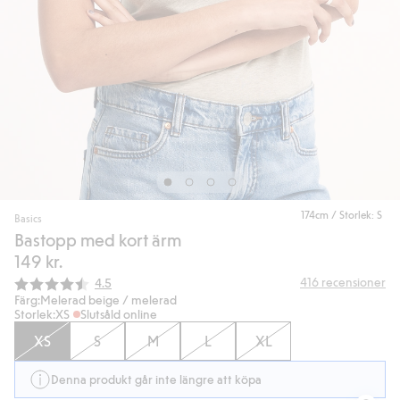
174cm / Storlek: S
Basics
Bastopp med kort ärm
149 kr.
Snittbetyg:
416
recensioner
4.5
Färg:
Melerad beige / melerad
Storlek:
XS
Slutsåld online
XS
S
M
L
XL
Denna produkt går inte längre att köpa