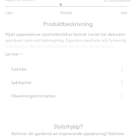
2.8
Liten
Perfekt
Stor
utav
Baserat
5
Produktbeskrivning
på
20
Mjukt pyjamaslinne i pointelletrikå av bomull. Linnet har dekorativ
betyg
spetskant i ärm och halsringning. Figurnära passform och fyrkantig
halsringning. Perfekt pyjamaslinne för mysiga dagar hemma.
Figurnära passform
Läs mer
Dekorativ spetskant
Pointelletrikå
Tvättråd
Fyrkantig halsringing
Längd 55 cm i storlek S
Spårbarhet
Artikelnummer
:
844662
Tillverkningsinformation
Stylisthjälp?
Behöver din garderob en inspirerande uppdatering? Behöver