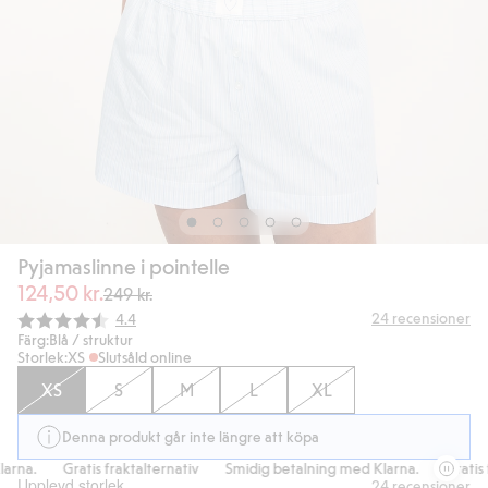
Pyjamaslinne i pointelle
124,50 kr.
249 kr.
Snittbetyg:
24
recensioner
4.4
Färg:
Blå / struktur
Storlek:
XS
Slutsåld online
XS
S
M
L
XL
Denna produkt går inte längre att köpa
rna.
Gratis fraktalternativ
Smidig betalning med Klarna.
Gratis fr
Upplevd storlek
24
recensioner