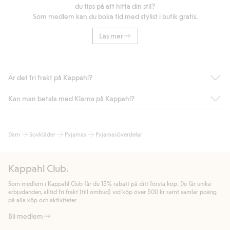
du tips på att hitta din stil?
Som medlem kan du boka tid med stylist i butik gratis.
Läs mer
Är det fri frakt på Kappahl?
Kan man betala med Klarna på Kappahl?
Är du medlem i Kappahl Club har du alltid gratis frakt till butik
eller om du handlar för över 500kr med leverans till ombud
eller paketbox (gäller ej hemleverans). Frakten tas bort per
Ja, i samarbete med Klarna erbjuder vi smidig betalning med
Dam
Sovkläder
Pyjamas
Pyjamasöverdelar
automatik efter du loggat in och identifierats som medlem.
bland annat faktura och swish men även andra betalningssätt.
Genom att lämna information i kassan godkänner du Klarnas
Annars kostar frakten 39kr för ombudsleverans eller paketskåp
villkor. Genom att klicka på "Slutför köp" godkänner du Kappahls
(Instabox) och 59kr vid hemleverans oavsett hur mycket du
Kappahl Club.
allmänna villkor.
Läs mer om Klarnas betalningsvillkor
(extern
handlar för.
länk).
Som medlem i Kappahl Club får du 15% rabatt på ditt första köp. Du får unika
Läs mer
Läs mer
erbjudanden, alltid fri frakt (till ombud) vid köp över 500 kr samt samlar poäng
på alla köp och aktiviteter.
Bli medlem