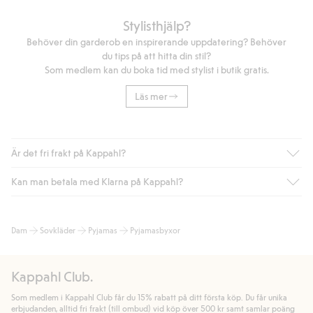
Stylisthjälp?
Behöver din garderob en inspirerande uppdatering? Behöver
du tips på att hitta din stil?
Som medlem kan du boka tid med stylist i butik gratis.
Läs mer
Är det fri frakt på Kappahl?
Kan man betala med Klarna på Kappahl?
Är du medlem i Kappahl Club har du alltid gratis frakt till butik
eller om du handlar för över 500kr med leverans till ombud
eller paketbox (gäller ej hemleverans). Frakten tas bort per
Ja, i samarbete med Klarna erbjuder vi smidig betalning med
Dam
Sovkläder
Pyjamas
Pyjamasbyxor
automatik efter du loggat in och identifierats som medlem.
bland annat faktura och swish men även andra betalningssätt.
Genom att lämna information i kassan godkänner du Klarnas
Annars kostar frakten 39kr för ombudsleverans eller paketskåp
villkor. Genom att klicka på "Slutför köp" godkänner du Kappahls
(Instabox) och 59kr vid hemleverans oavsett hur mycket du
Kappahl Club.
allmänna villkor.
Läs mer om Klarnas betalningsvillkor
(extern
handlar för.
länk).
Som medlem i Kappahl Club får du 15% rabatt på ditt första köp. Du får unika
Läs mer
Läs mer
erbjudanden, alltid fri frakt (till ombud) vid köp över 500 kr samt samlar poäng