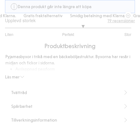
Denna produkt går inte längre att köpa
Klarna.
Gratis fraktalternativ
Smidig betalning med Klarna.
Grati
Upplevd storlek
19
recensioner
3.470588235294118
Liten
Perfekt
Stor
utav
Baserat
5
Produktbeskrivning
på
17
Pyjamasbyxor i trikå med en bäckeböljastruktur. Byxorna har resår i
betyg
midjan och fickor i sidorna.
Avslappnad passform
Resår i midjan
Läs mer
Fickor i sidorna
Innerbenslängd 77 cm i storlek S
Tvättråd
Artikelnummer
:
853986
Spårbarhet
Tillverkningsinformation