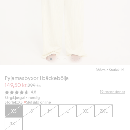
168cm / Storlek: M
Pyjamasbyxor i bäckebölja
149,50 kr.
299 kr.
Snittbetyg:
19
recensioner
4.8
Färg:
Ljusgul / randig
Storlek:
XS
Slutsåld online
XS
S
M
L
XL
2XL
3XL