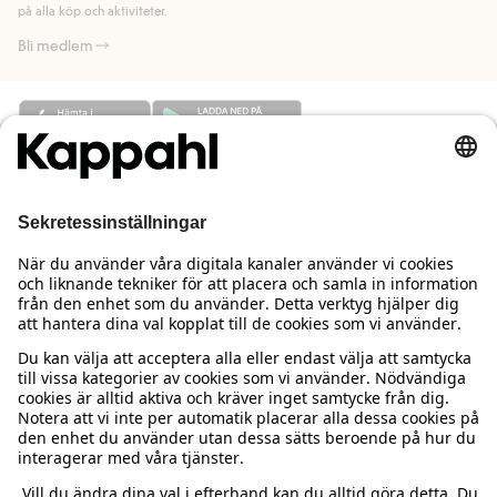
på alla köp och aktiviteter.
Bli medlem
Behöver du hjälp?
Kundservice
Kappahl Club
Vanliga frågor
Logga in
Om oss
Beställning & retur
Kappahl Club
Om Kappahl Group
Villkor & policy
Kontakta oss
Medlemsvillkor
Hållbarhet
Köpvillkor Sverige
Mer från oss