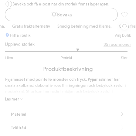
Bevaka och få e-post när din storlek finns i lager igen.
Bevaka
Pyjamas
Gratis fraktalternativ
Smidig betalning med Klarna.
Gratis frakta
Hitta i butik
Välj butik
Upplevd storlek
35
recensioner
3.37037037037037
Liten
Perfekt
Stor
utav
Baserat
5
Produktbeskrivning
på
27
Pyjamasset med pointelle mönster och tryck. Pyjamaslinnet har
betyg
smala axelband, dekorativ rosett i ringningen och babylock avslut i
nederkant. Shortsen har resår i midjan och babylock avslut i
benslutet.
Läs mer
Set med linne och shorts
Kroppsnära passform
Material
Längd överdel 49 cm i storlek S
Innerbenslängd 7 cm i storlek S
Tvättråd
Artikelnummer
:
852780