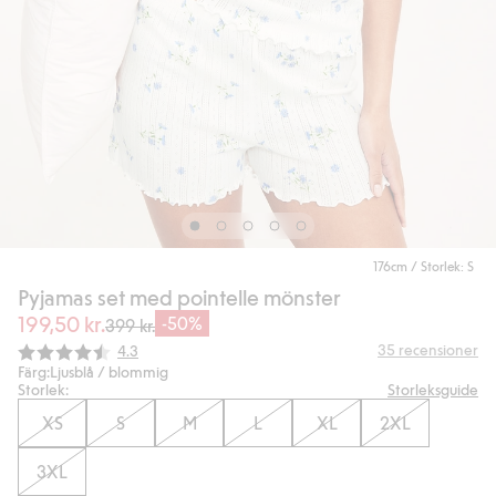
176cm / Storlek: S
Pyjamas set med pointelle mönster
199,50 kr.
-50%
399 kr.
Snittbetyg:
35
recensioner
4.3
Färg:
Ljusblå / blommig
Storlek:
Storleksguide
XS
S
M
L
XL
2XL
3XL