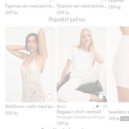
Pyjamas
Pyjamas set med pointelle mönster
Pyjamas set med pointelle mönster
599 kr.
399 kr.
399 kr.
Populärt just nu
Nattlinne i satin med spetskant, Lägg till i 
Regular t-shirt i
Köp
Köp
Nattlinne i satin med spetskant
+11
Basics
Regular t-shirt i bomull
Seamless s
399 kr.
Midweight bomullstrikå 180 gsm
199 kr.
3 för
149 kr.