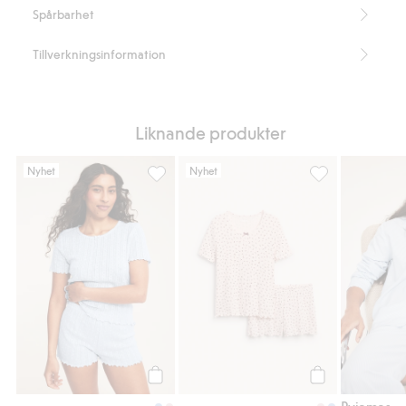
Spårbarhet
Tillverkningsinformation
Liknande produkter
Nyhet
Nyhet
Pyjamas set med pointelle mönster, Lägg til
Pyjamas set med 
Köp
Köp