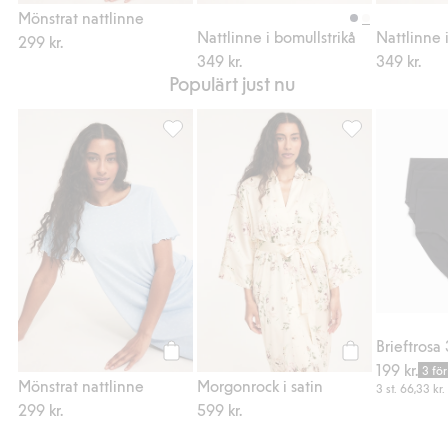
Köp
Köp
Mönstrat nattlinne
Nattlinne i bomullstrikå
Nattlinne 
299 kr.
349 kr.
349 kr.
Populärt just nu
Mönstrat nattlinne, Lägg till i favoriter
Morgonrock i sati
Brieftrosa
199 kr.
Köp
Köp
3 för
Mönstrat nattlinne
Morgonrock i satin
3 st.
66,33 kr.
299 kr.
599 kr.