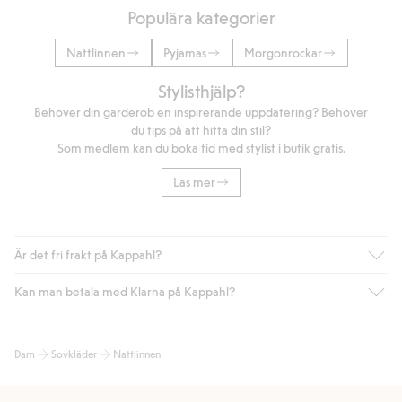
Populära kategorier
Nattlinnen
Pyjamas
Morgonrockar
Stylisthjälp?
Behöver din garderob en inspirerande uppdatering? Behöver
du tips på att hitta din stil?
Som medlem kan du boka tid med stylist i butik gratis.
Läs mer
Är det fri frakt på Kappahl?
Kan man betala med Klarna på Kappahl?
Är du medlem i Kappahl Club har du alltid gratis frakt till butik
eller om du handlar för över 500kr med leverans till ombud
eller paketbox (gäller ej hemleverans). Frakten tas bort per
Ja, i samarbete med Klarna erbjuder vi smidig betalning med
Dam
Sovkläder
Nattlinnen
automatik efter du loggat in och identifierats som medlem.
bland annat faktura och swish men även andra betalningssätt.
Genom att lämna information i kassan godkänner du Klarnas
Annars kostar frakten 39kr för ombudsleverans eller paketskåp
villkor. Genom att klicka på "Slutför köp" godkänner du Kappahls
(Instabox) och 59kr vid hemleverans oavsett hur mycket du