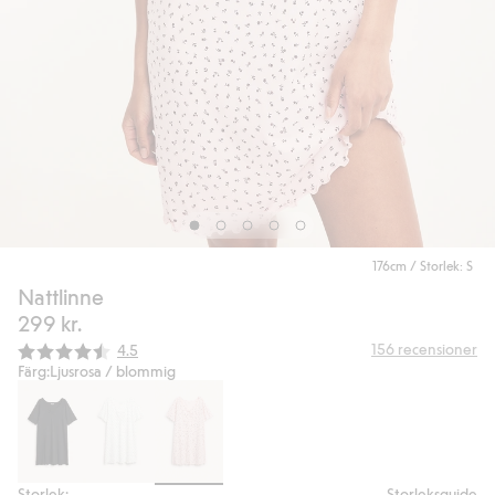
176cm / Storlek: S
Nattlinne
299 kr.
Snittbetyg:
156
recensioner
4.5
Färg:
Ljusrosa / blommig
Storlek:
Storleksguide