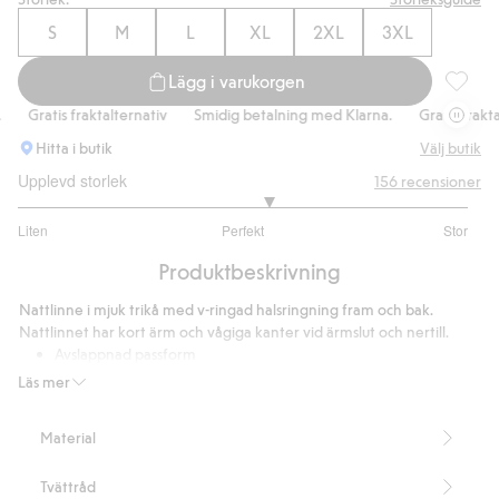
S
M
L
XL
2XL
3XL
Lägg i varukorgen
Nattlinn
Gratis fraktalternativ
Smidig betalning med Klarna.
Gratis fraktalte
Hitta i butik
Välj butik
Upplevd storlek
156
recensioner
3.227642276422764
Liten
Perfekt
Stor
utav
Baserat
5
Produktbeskrivning
på
123
Nattlinne i mjuk trikå med v-ringad halsringning fram och bak.
betyg
Nattlinnet har kort ärm och vågiga kanter vid ärmslut och nertill.
Avslappnad passform
Kort ärm
Läs mer
Längd 92 cm i storlek S
Artikelnummer
:
917047
Material
Tvättråd