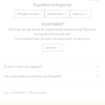
Populära kategorier
Morgonrockar
Nattlinnen
Pyjamas
Stylisthjälp?
Behöver din garderob en inspirerande uppdatering? Behöver
du tips på att hitta din stil?
Som medlem kan du boka tid med stylist i butik gratis.
Läs mer
Är det fri frakt på Kappahl?
Kan man betala med Klarna på Kappahl?
Är du medlem i Kappahl Club har du alltid gratis frakt till butik
eller om du handlar för över 500kr med leverans till ombud
eller paketbox (gäller ej hemleverans). Frakten tas bort per
Ja, i samarbete med Klarna erbjuder vi smidig betalning med
Dam
Sovkläder
Morgonrockar
automatik efter du loggat in och identifierats som medlem.
bland annat faktura och swish men även andra betalningssätt.
Genom att lämna information i kassan godkänner du Klarnas
Annars kostar frakten 39kr för ombudsleverans eller paketskåp
villkor. Genom att klicka på "Slutför köp" godkänner du Kappahls
(Instabox) och 59kr vid hemleverans oavsett hur mycket du