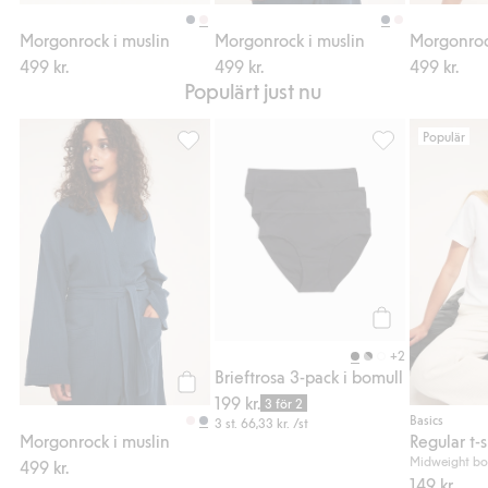
Köp
Köp
Morgonrock i muslin
Morgonrock i muslin
Morgonro
499 kr.
499 kr.
499 kr.
Populärt just nu
Populär
Morgonrock i muslin, Lägg till i favoriter
Brieftrosa 3-pack
Köp
+2
Brieftrosa 3-pack i bomull
199 kr.
Köp
3 för 2
Basics
3 st.
66,33 kr.
/st
Morgonrock i muslin
Regular t-s
Midweight bo
499 kr.
149 kr.