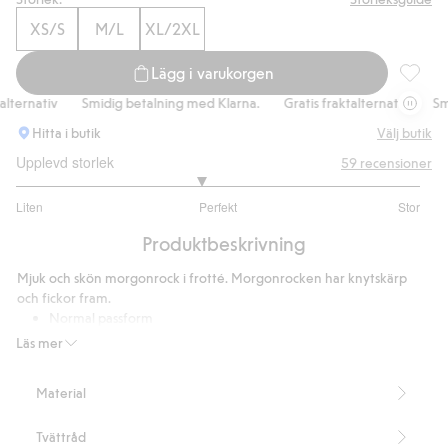
XS/S
M/L
XL/2XL
Lägg i varukorgen
Morgonro
ernativ
Smidig betalning med Klarna.
Gratis fraktalternativ
Smidi
Hitta i butik
Välj butik
Upplevd storlek
59
recensioner
2.822222222222222
Liten
Perfekt
Stor
utav
Baserat
5
Produktbeskrivning
på
45
Mjuk och skön morgonrock i frotté. Morgonrocken har knytskärp
betyg
och fickor fram.
Normal passform
Knytband i midjan
Läs mer
Fickor fram
Längd 118,5 cm i storlek XS/S
Material
Artikelnummer
:
937656
Tvättråd