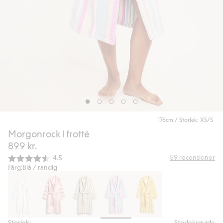
176cm / Storlek: XS/S
Morgonrock i frotté
899 kr.
Snittbetyg:
59
recensioner
4.5
Färg:
Blå / randig
Storlek:
Storleksguide