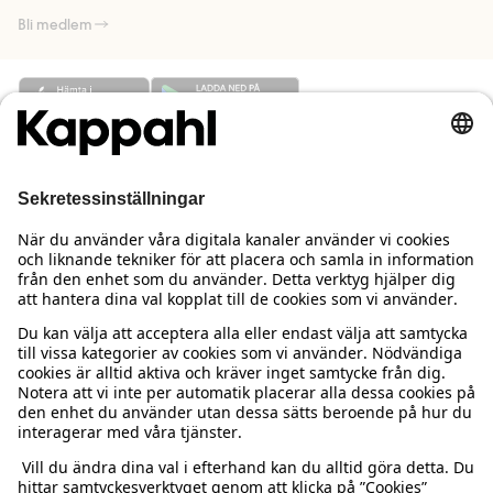
Bli medlem
Behöver du hjälp?
Kundservice
Kappahl Club
Vanliga frågor
Logga in
Om oss
Beställning & retur
Kappahl Club
Om Kappahl Group
Villkor & policy
Kontakta oss
Medlemsvillkor
Hållbarhet
Köpvillkor Sverige
Mer från oss
Hitta butik