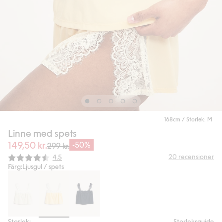
168cm / Storlek: M
Linne med spets
149,50 kr.
-50%
299 kr.
Snittbetyg:
20
recensioner
4.5
Färg:
Ljusgul / spets
Storlek:
Storleksguide