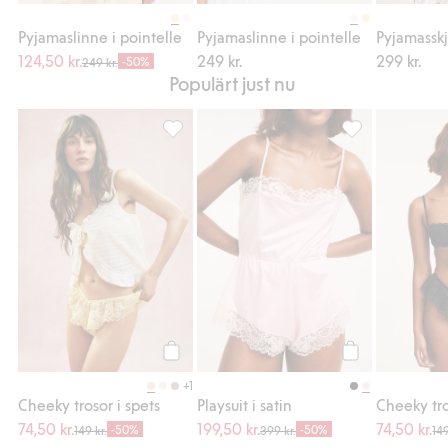
Köp
Köp
Pyjamaslinne i pointelle
Pyjamaslinne i pointelle
Pyjamasskj
124,50 kr.
249 kr.
299 kr.
-50%
249 kr.
Populärt just nu
Cheeky trosor i spets, Lägg till i favoriter
Playsuit i satin, 
Köp
Köp
+1
Cheeky trosor i spets
Playsuit i satin
Cheeky tro
74,50 kr.
199,50 kr.
74,50 kr.
-50%
-50%
149 kr.
399 kr.
149