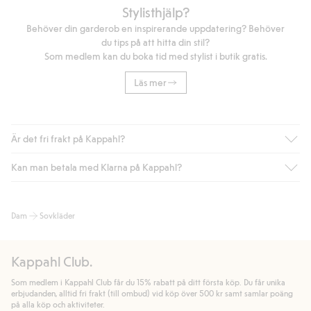
Stylisthjälp?
Behöver din garderob en inspirerande uppdatering? Behöver
du tips på att hitta din stil?
Som medlem kan du boka tid med stylist i butik gratis.
Läs mer
Är det fri frakt på Kappahl?
Kan man betala med Klarna på Kappahl?
Är du medlem i Kappahl Club har du alltid gratis frakt till butik
eller om du handlar för över 500kr med leverans till ombud
eller paketbox (gäller ej hemleverans). Frakten tas bort per
Ja, i samarbete med Klarna erbjuder vi smidig betalning med
Dam
Sovkläder
automatik efter du loggat in och identifierats som medlem.
bland annat faktura och swish men även andra betalningssätt.
Genom att lämna information i kassan godkänner du Klarnas
Annars kostar frakten 39kr för ombudsleverans eller paketskåp
villkor. Genom att klicka på "Slutför köp" godkänner du Kappahls
(Instabox) och 59kr vid hemleverans oavsett hur mycket du
Kappahl Club.
allmänna villkor.
Läs mer om Klarnas betalningsvillkor
(extern
handlar för.
länk).
Som medlem i Kappahl Club får du 15% rabatt på ditt första köp. Du får unika
Läs mer
Läs mer
erbjudanden, alltid fri frakt (till ombud) vid köp över 500 kr samt samlar poäng
på alla köp och aktiviteter.