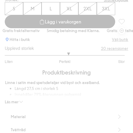
S
M
L
XL
2XL
3XL
Lägg i varukorgen
Linne m
ratis fraktalternativ
Smidig betalning med Klarna.
Gratis fraktaltern
Hitta i butik
Välj butik
Upplevd storlek
20
recensioner
3.111111111111111
Liten
Perfekt
Stor
utav
Baserat
5
Produktbeskrivning
på
18
Linne i satin med spetsdetaljer vid byst och axelband.
betyg
Längd 27,5 cm i storlek S
Innehåller 79% återvunnen polyamid
Artikelnummer
:
861047
Läs mer
Blended Recycled Polyamide
Material
Tvättråd