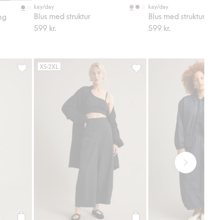
kay/day
kay/day
Blus med struktur
Blus med struktur
ng
599 kr.
599 kr.
XS-2XL
gg till i favoriter
Linnebyxor barrel fit, Lägg till i favoriter
Pull-on byxa barrel fit, Lägg 