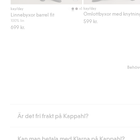
Köp
kay/day
+1
kay/day
Linnebyxor barrel fit
100% lin
599 kr.
699 kr.
Behöve
Är det fri frakt på Kappahl?
Kan man betala med Klarna på Kappahl?
Är du medlem i Kappahl Club har du alltid gratis frakt till butik 