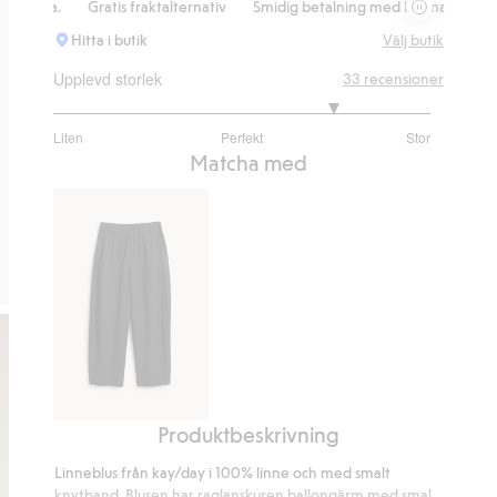
Gratis fraktalternativ
Smidig betalning med Klarna.
Gratis fraktal
Hitta i butik
Välj butik
Upplevd storlek
33
recensioner
4
Liten
Perfekt
Stor
utav
Baserat
Matcha med
5
på
26
betyg
Produktbeskrivning
Linnebyxor
barrel
Linneblus från kay/day i 100% linne och med smalt
fit
knytband. Blusen har raglanskuren ballongärm med smal