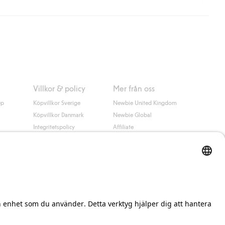
 information i kassan godkänner du Klarnas villkor. Genom att
Villkor & policy
Mer från oss
up
Köpvillkor Sverige
Newbie United Kingdom
Köpvillkor Danmark
Newbie Global
Integritetspolicy
Affiliate
Cookiepolicy
Studentrabatt
Villkor #YesKappahl
#YesNewbie