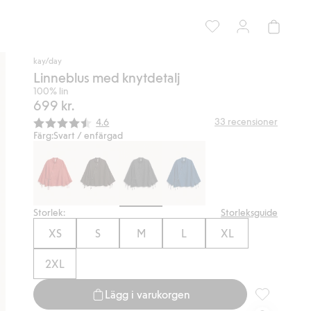
kay/day
Linneblus med knytdetalj
100% lin
699 kr.
Snittbetyg:
33
recensioner
4.6
Färg:
Svart / enfärgad
Storlek:
Storleksguide
XS
S
M
L
XL
2XL
Lägg i varukorgen
Linneblus me