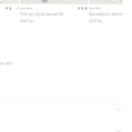
Köp
Köp
+1
kay/day
kay/day
Pull-on byxa barrel fit
Barrelkjol i denim
699 kr.
599 kr.
n stil?
äller ej hemleverans). Frakten tas bort per automatik efter du