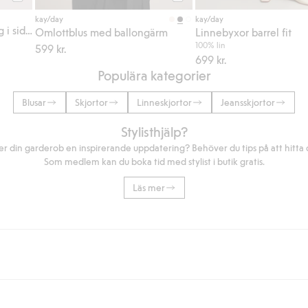
Köp
Köp
kay/day
kay/day
Omlottbyxor med knytning i sidan
Omlottblus med ballongärm
Linnebyxor barrel fit
100% lin
599 kr.
699 kr.
Populära kategorier
Blusar
Skjortor
Linneskjortor
Jeansskjortor
Stylisthjälp?
r din garderob en inspirerande uppdatering? Behöver du tips på att hitta di
Som medlem kan du boka tid med stylist i butik gratis.
Läs mer
eller om du handlar för över 500kr med leverans till ombud eller paketbox (g