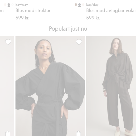
kay/day
kay/day
rm
Blus med struktur
Blus med avtagbar vola
599 kr.
599 kr.
Populärt just nu
favoriter
Omlottbyxor med knytning i sidan, Lägg till i favoriter
Omlottblus med ballongärm, Lä