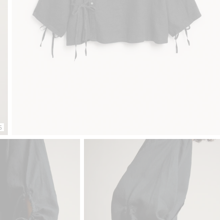
Gratis fraktalternativ
Smidig betalning med Klarna.
S