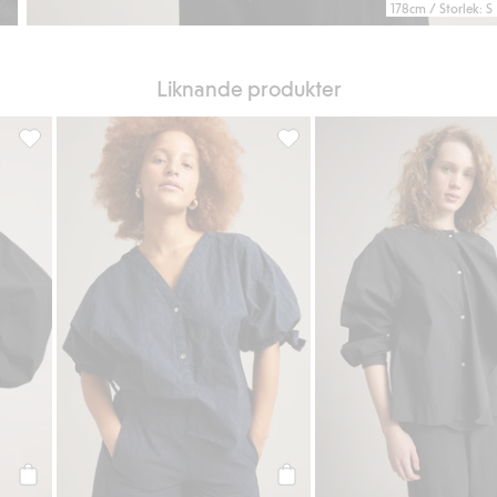
178cm / Storlek: S
Liknande produkter
oriter
Omlottblus med ballongärm, Lägg till i favoriter
Blus med struktur, Lägg till i f
Köp
Köp