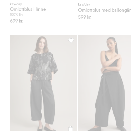
kay/day
kay/day
Omlottblus i linne
Omlottblus med ballongä
100% lin
599 kr.
699 kr.
Linnebyxor barrel fit, Lägg till i 