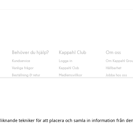
Instabox) och 59kr vid hemleverans oavsett hur mycket du handlar för.
nd annat faktura och swish men även andra betalningssätt. Genom att lämna
s mer om Klarnas betalningsvillkor
(extern länk).
Behöver du hjälp?
Kappahl Club
Om oss
Kundservice
Logga in
Om Kappahl Gro
Vanliga frågor
Kappahl Club
Hållbarhet
Beställning & retur
Medlemsvillkor
Jobba hos oss
Kontakta oss
Press & nyheter
Hitta butik
Tillgänglighet
Presentkortssaldo
Personal styling
Ångra ditt köp