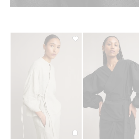
Omlottblus i linne, Lägg till i fav
Köp